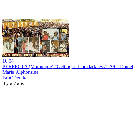
10:04
PERFECTA (Martinique) "Getting out the darkness": A/C: Daniel
Marie-Alphonsine.
Brut Trentkat
il y a 7 ans