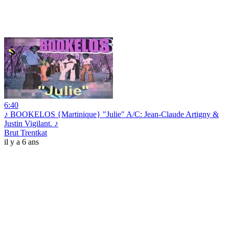
6:40
♪ BOOKELOS {Martinique} "Julie" A/C: Jean-Claude Artigny &
Justin Vigilant. ♪
Brut Trentkat
il y a 6 ans