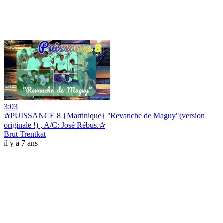
3:03
✰PUISSANCE 8 {Martinique} "Revanche de Maguy"(version
originale !) , A/C: José Rébus.✰
Brut Trentkat
il y a 7 ans