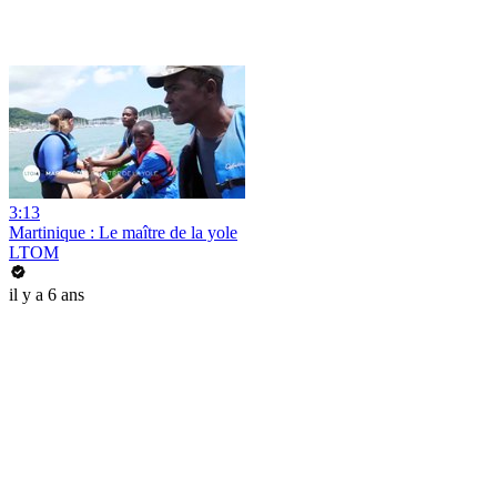
3:13
Martinique : Le maître de la yole
LTOM
il y a 6 ans