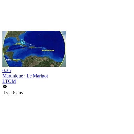
0:35
Martinique : Le Marigot
LTOM
il y a 6 ans