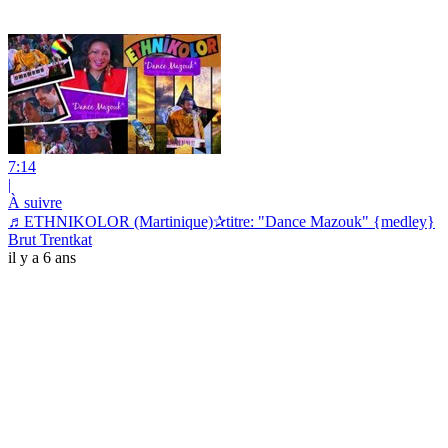
7:14
|
À suivre
♬ETHNIKOLOR (Martinique)✰titre: "Dance Mazouk" {medley}
Brut Trentkat
il y a 6 ans