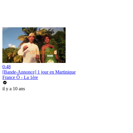
0:48
[Bande-Annonce] 1 jour en Martinique
France Ô - La 1ère
il y a 10 ans