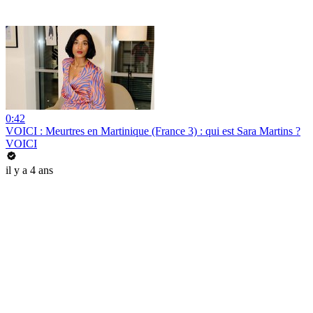
0:42
VOICI : Meurtres en Martinique (France 3) : qui est Sara Martins ?
VOICI
il y a 4 ans