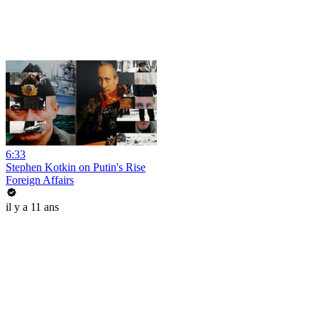
6:33
Stephen Kotkin on Putin's Rise
Foreign Affairs
il y a 11 ans