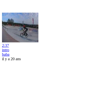
2:37
intro
baba
il y a 20 ans