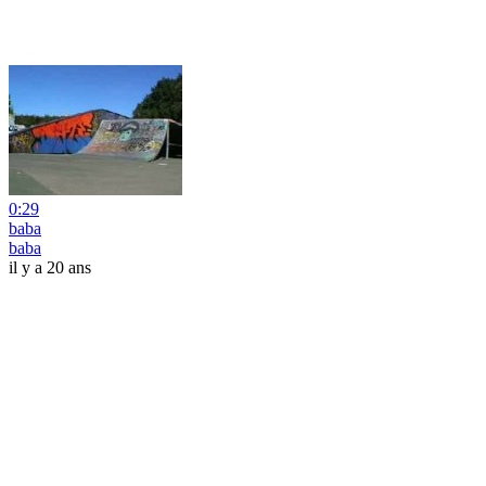
0:29
baba
baba
il y a 20 ans