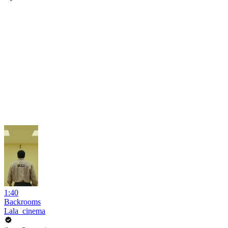
1:40
Backrooms
Lala_cinema