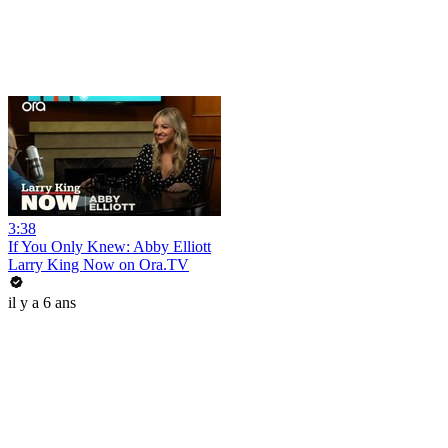
3:38
If You Only Knew: Abby Elliott
Larry King Now on Ora.TV
il y a 6 ans