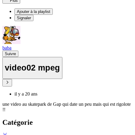
Plus
Ajouter à la playlist
Signaler
baba
Suivre
video02 mpeg
il y a 20 ans
une video au skatepark de Gap qui date un peu mais qui est rigolote
!!
Catégorie