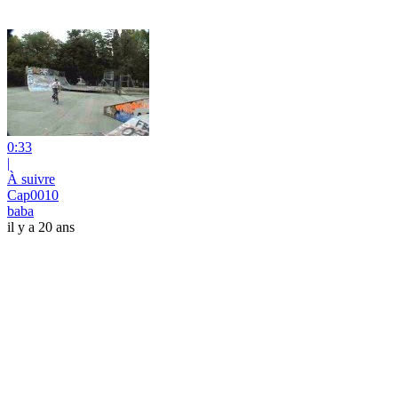
0:33
|
À suivre
Cap0010
baba
il y a 20 ans