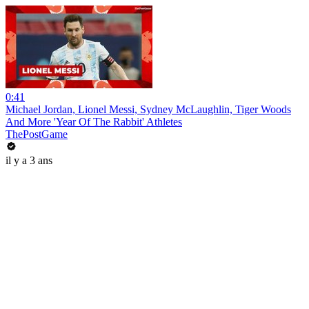
0:41
Michael Jordan, Lionel Messi, Sydney McLaughlin, Tiger Woods
And More 'Year Of The Rabbit' Athletes
ThePostGame
il y a 3 ans