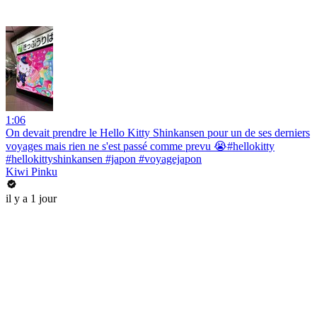
1:06
On devait prendre le Hello Kitty Shinkansen pour un de ses derniers
voyages mais rien ne s'est passé comme prevu 😭#hellokitty
#hellokittyshinkansen #japon #voyagejapon
Kiwi Pinku
il y a 1 jour