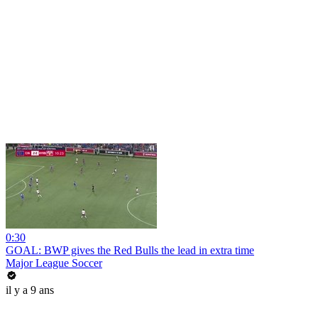
0:30
GOAL: BWP gives the Red Bulls the lead in extra time
Major League Soccer
il y a 9 ans