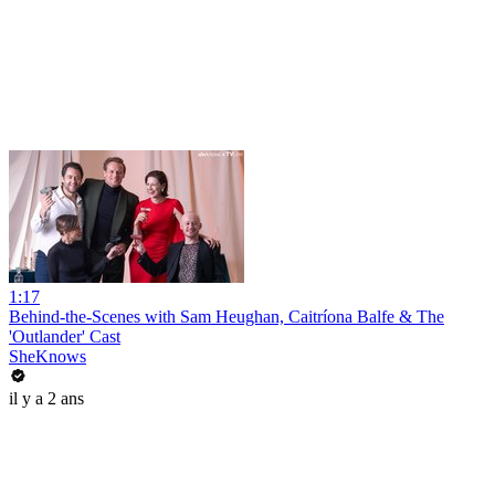
1:17
Behind-the-Scenes with Sam Heughan, Caitríona Balfe & The
'Outlander' Cast
SheKnows
il y a 2 ans