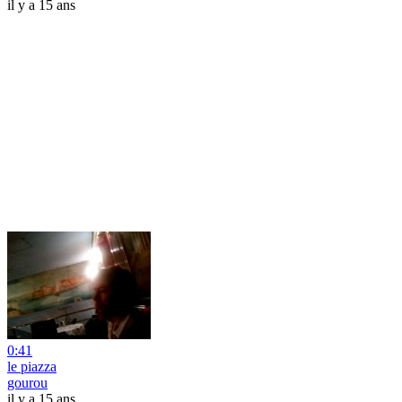
il y a 15 ans
0:41
le piazza
gourou
il y a 15 ans