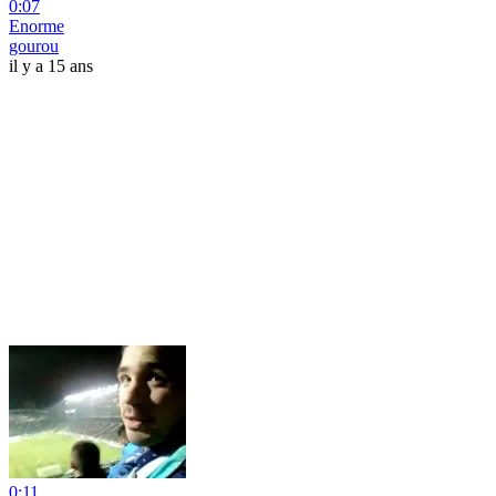
0:07
Enorme
gourou
il y a 15 ans
0:11