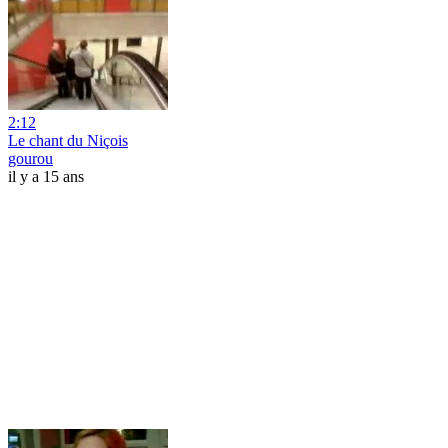
2:12
Le chant du Niçois
gourou
il y a 15 ans