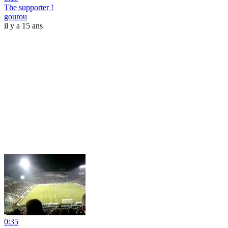
The supporter !
gourou
il y a 15 ans
0:35