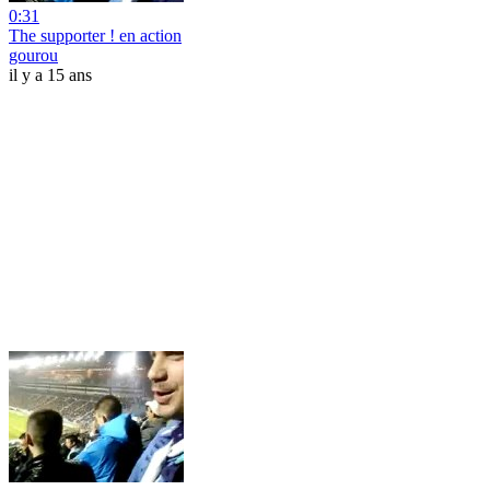
0:31
The supporter ! en action
gourou
il y a 15 ans