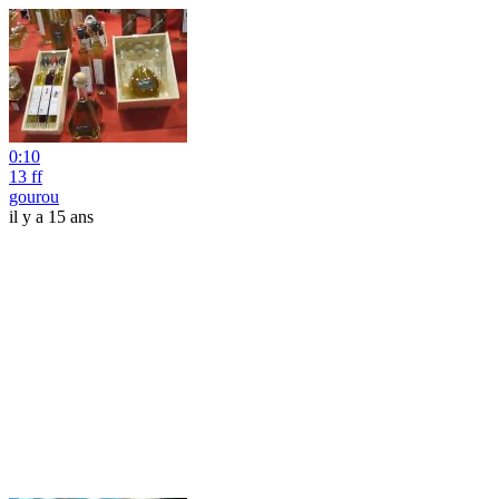
0:10
13 ff
gourou
il y a 15 ans