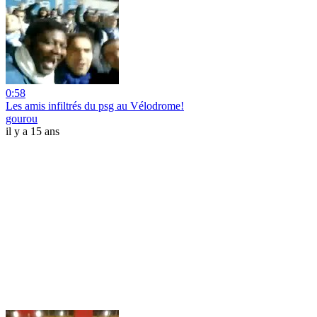
0:58
Les amis infiltrés du psg au Vélodrome!
gourou
il y a 15 ans