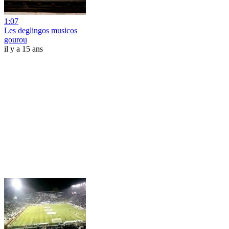
1:07
Les deglingos musicos
gourou
il y a 15 ans