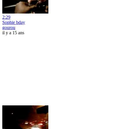
2:29
Sophie bday
gourou
il y a 15 ans