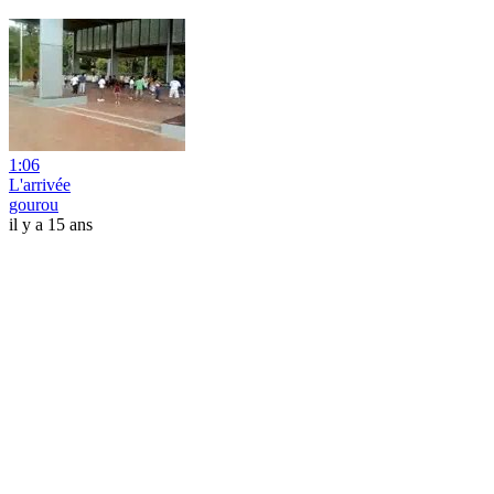
1:06
L'arrivée
gourou
il y a 15 ans