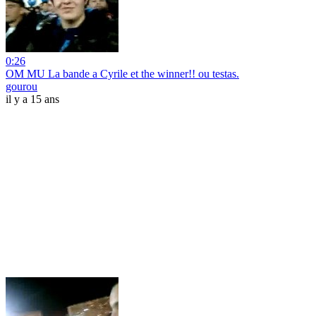
0:26
OM MU La bande a Cyrile et the winner!! ou testas.
gourou
il y a 15 ans