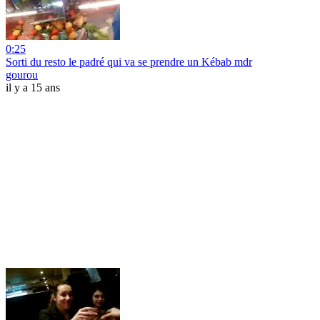
0:25
Sorti du resto le padré qui va se prendre un Kébab mdr
gourou
il y a 15 ans