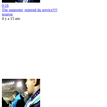
0:16
The supporter ,reprend du service!!!!
gourou
il y a 15 ans