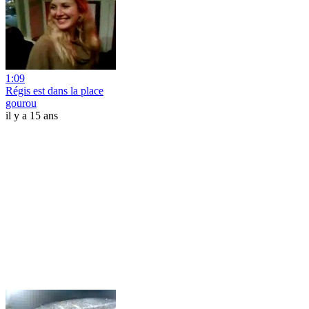
1:09
Régis est dans la place
gourou
il y a 15 ans