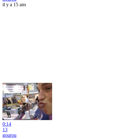
il y a 15 ans
0:14
13
gourou