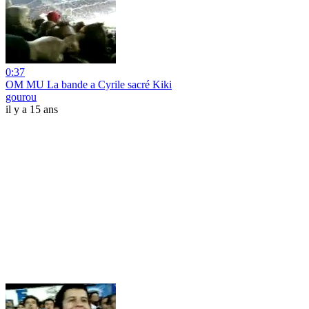
0:37
OM MU La bande a Cyrile sacré Kiki
gourou
il y a 15 ans