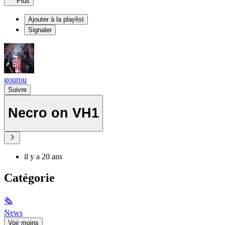
Plus
Ajouter à la playlist
Signaler
gourou
Suivre
Necro on VH1
il y a 20 ans
Catégorie
🗞
News
Voir moins