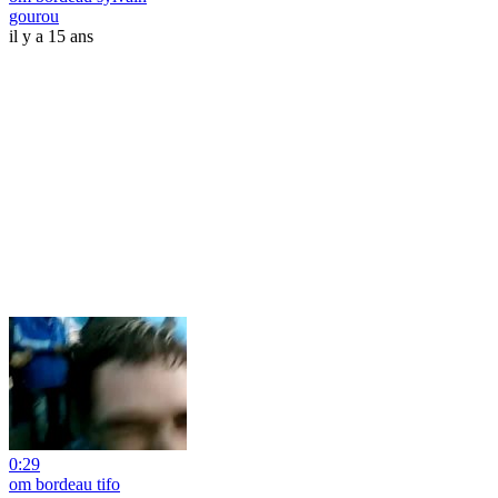
gourou
il y a 15 ans
0:29
om bordeau tifo