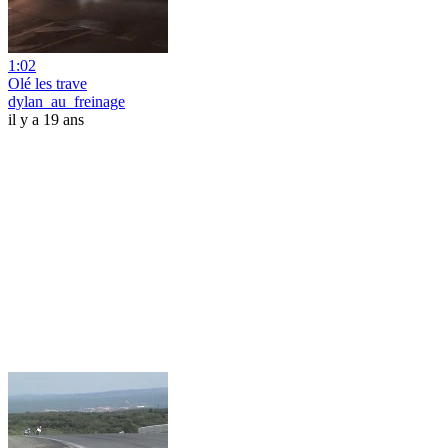
1:02
Olé les trave
dylan_au_freinage
il y a 19 ans