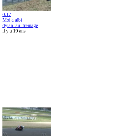
0:17
Moi a albi
dylan_au_freinage
il y a 19 ans