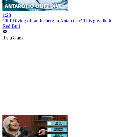
1:28
Cliff Diving off an Iceberg in Antarctica? This guy did it.
Red Bull
il y a 8 ans