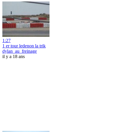
1:27
1 er tour ledenon la trik
dylan_au_freinage
il y a 18 ans