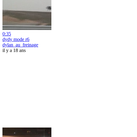
0:35
dydy mode r6
dylan_au_freinage
il y a 18 ans