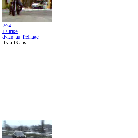
2:34
La trike
dylan_au_freinage
il y a 19 ans