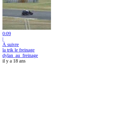
0:09
|
À suivre
la trik le freinage
dylan_au_freinage
il y a 18 ans