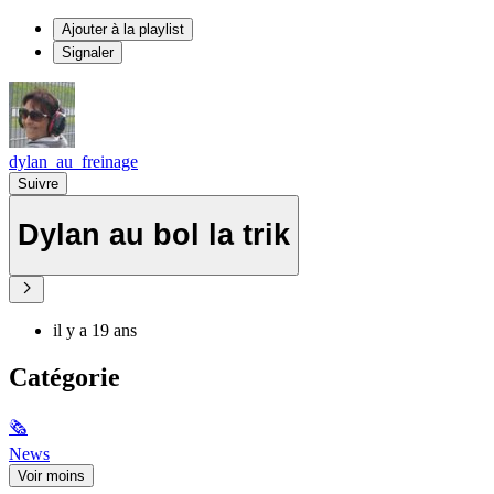
Ajouter à la playlist
Signaler
dylan_au_freinage
Suivre
Dylan au bol la trik
il y a 19 ans
Catégorie
🗞
News
Voir moins