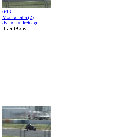
0:13
Moi _a _albi (2)
dylan_au_freinage
il y a 19 ans