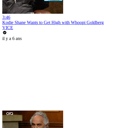
3:46
Kodie Shane Wants to Get High with Whoopi Goldberg
VICE
il y a 6 ans