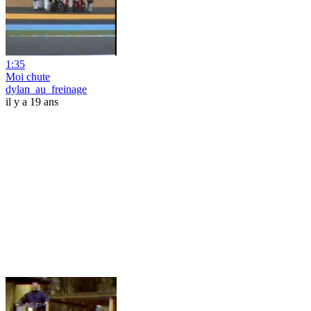
1:35
Moi chute
dylan_au_freinage
il y a 19 ans