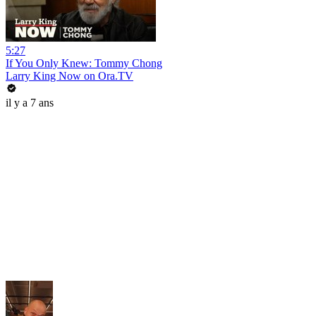
5:27
If You Only Knew: Tommy Chong
Larry King Now on Ora.TV
il y a 7 ans