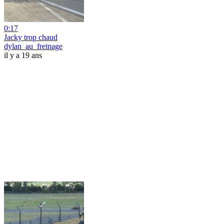
0:17
Jacky trop chaud
dylan_au_freinage
il y a 19 ans