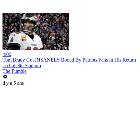
4:00
Tom Brady Got INSANELY Booed By Patriots Fans In His Return
To Gillette Stadium
The Fumble
il y a 5 ans