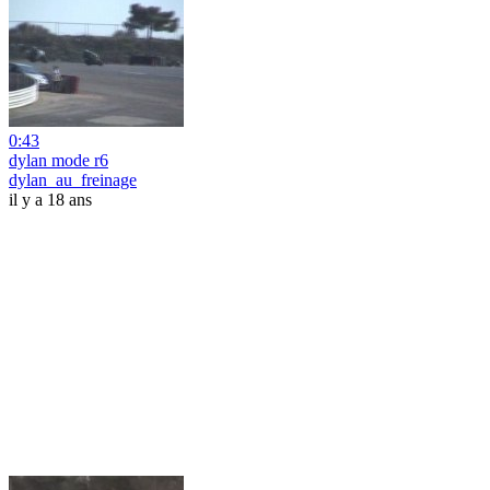
0:43
dylan mode r6
dylan_au_freinage
il y a 18 ans