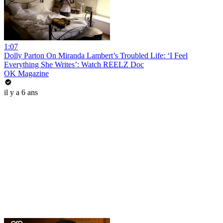
1:07
Dolly Parton On Miranda Lambert’s Troubled Life: ‘I Feel
Everything She Writes’: Watch REELZ Doc
OK Magazine
il y a 6 ans