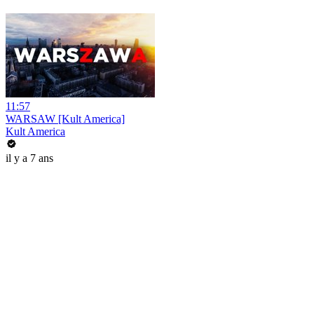
11:57
WARSAW [Kult America]
Kult America
il y a 7 ans