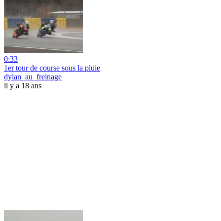
0:33
1er tour de course sous la pluie
dylan_au_freinage
il y a 18 ans