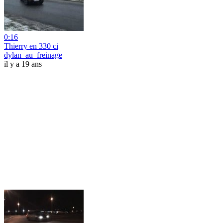
0:16
Thierry en 330 ci
dylan_au_freinage
il y a 19 ans