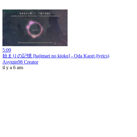
5:09
始まりの記憶 [hajimari no kioku] - Oda Kaori (lyrics)
Asyiqin98 Creator
il y a 6 ans