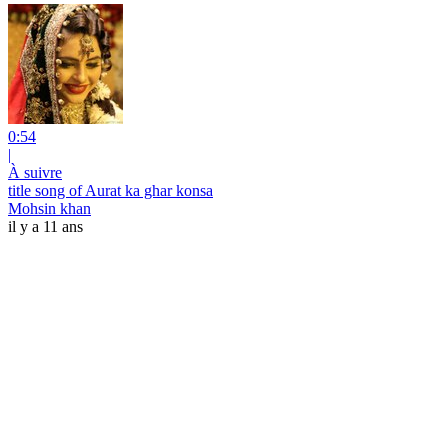
0:54
|
À suivre
title song of Aurat ka ghar konsa
Mohsin khan
il y a 11 ans