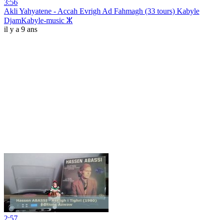
3:56
Akli Yahyatene - Accah Evrigh Ad Fahmagh (33 tours) Kabyle
DjamKabyle-music ⵣ
il y a 9 ans
2:57