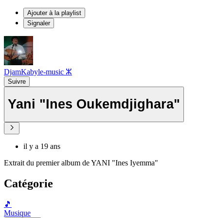
Ajouter à la playlist
Signaler
DjamKabyle-music ⵣ
Suivre
Yani "Ines Oukemdjighara"
il y a 19 ans
Extrait du premier album de YANI "Ines Iyemma"
Catégorie
🎵
Musique