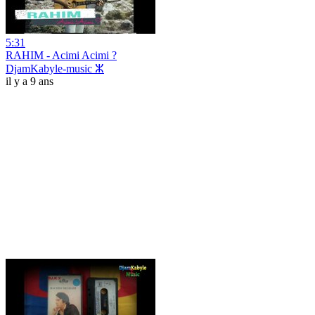
5:31
RAHIM - Acimi Acimi ?
DjamKabyle-music ⵣ
il y a 9 ans