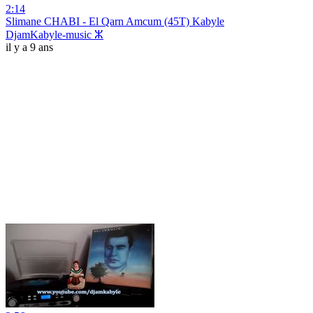
2:14
Slimane CHABI - El Qarn Amcum (45T) Kabyle
DjamKabyle-music ⵣ
il y a 9 ans