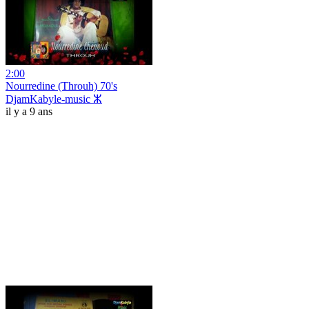
2:00
Nourredine (Throuh) 70's
DjamKabyle-music ⵣ
il y a 9 ans