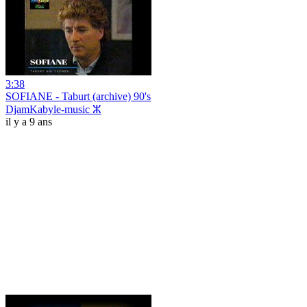
3:38
SOFIANE - Taburt (archive) 90's
DjamKabyle-music ⵣ
il y a 9 ans