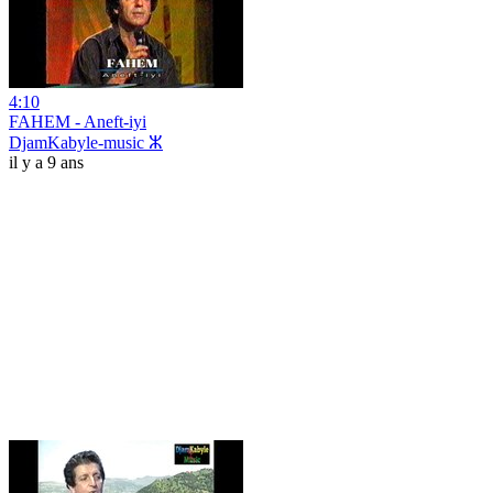
4:10
FAHEM - Aneft-iyi
DjamKabyle-music ⵣ
il y a 9 ans