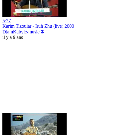
5:27
Karim Tizouiar - Iruh Zhu (live) 2000
DjamKabyle-music ⵣ
il y a 9 ans