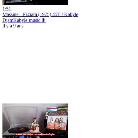
1:51
Massine - Ezziara (1975) 45T / Kabyle
DjamKabyle-music ⵣ
il y a 9 ans