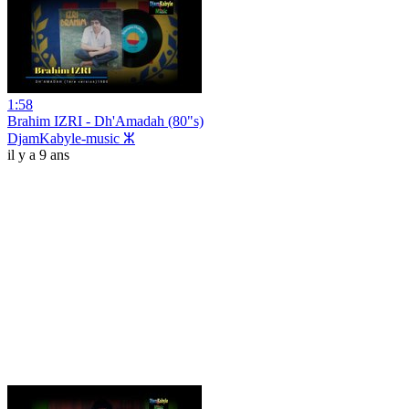
1:58
Brahim IZRI - Dh'Amadah (80"s)
DjamKabyle-music ⵣ
il y a 9 ans