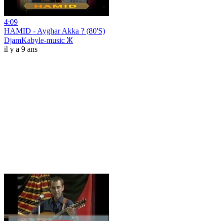
4:09
HAMID - Ayghar Akka ? (80'S)
DjamKabyle-music ⵣ
il y a 9 ans