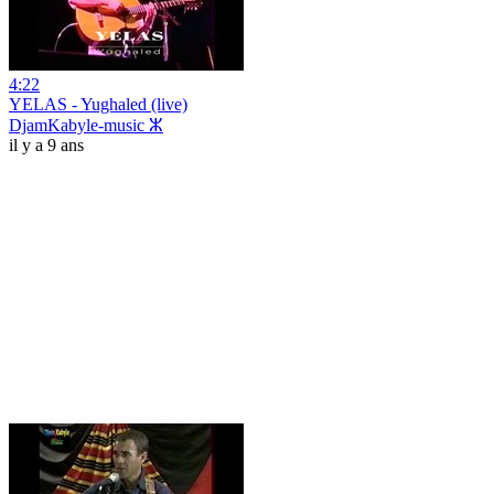
4:22
YELAS - Yughaled (live)
DjamKabyle-music ⵣ
il y a 9 ans