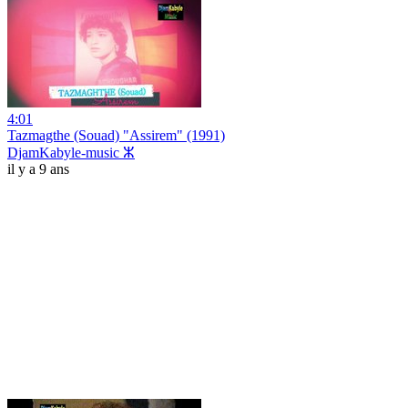
4:01
Tazmagthe (Souad) "Assirem" (1991)
DjamKabyle-music ⵣ
il y a 9 ans