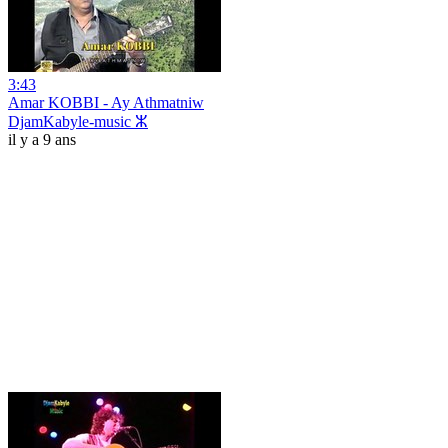
3:43
Amar KOBBI - Ay Athmatniw
DjamKabyle-music ⵣ
il y a 9 ans