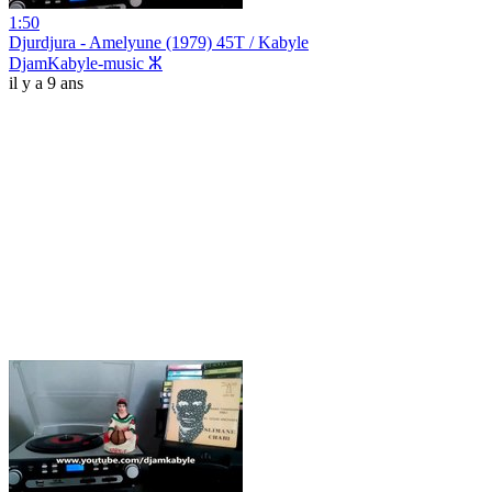
1:50
Djurdjura - Amelyune (1979) 45T / Kabyle
DjamKabyle-music ⵣ
il y a 9 ans