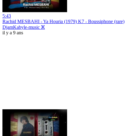
5:43
Rachid MESBAHI - Ya Houria (1979) K7 - Boussiphone (rare)
DjamKabyle-music ⵣ
il y a 9 ans