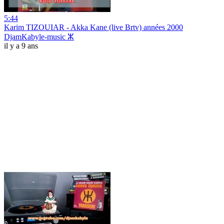
5:44
Karim TIZOUIAR - Akka Kane (live Brtv) années 2000
DjamKabyle-music ⵣ
il y a 9 ans