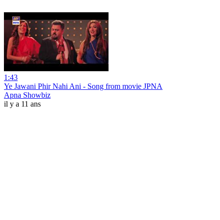
1:43
Ye Jawani Phir Nahi Ani - Song from movie JPNA
Apna Showbiz
il y a 11 ans