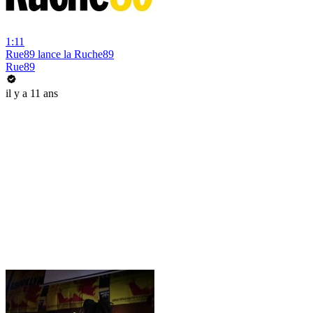
1:11
Rue89 lance la Ruche89
Rue89
il y a 11 ans