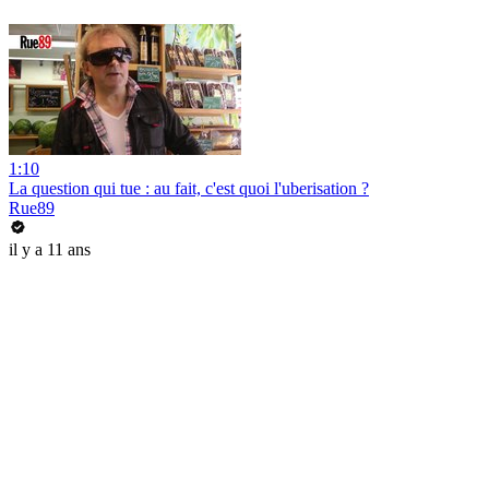
1:10
La question qui tue : au fait, c'est quoi l'uberisation ?
Rue89
il y a 11 ans