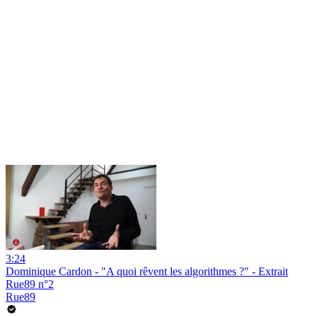
3:24
Dominique Cardon - "A quoi rêvent les algorithmes ?" - Extrait
Rue89 n°2
Rue89