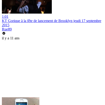
1:01
KT Gorique à la fête de lancement de Brooklyn jeudi 17 septembre
2015
Rue89
il y a 11 ans