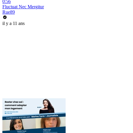
0:56
Fluctuat Nec Mergitur
Rue89
il y a 11 ans