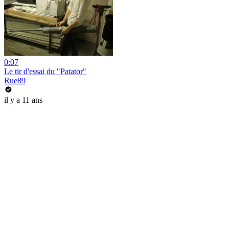
0:07
Le tir d'essai du "Patator"
Rue89
il y a 11 ans