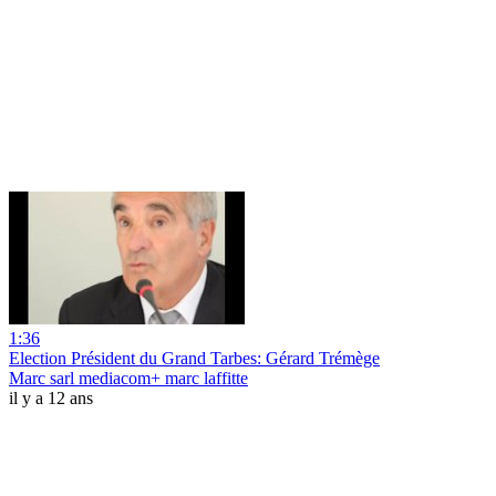
1:36
Election Président du Grand Tarbes: Gérard Trémège
Marc sarl mediacom+ marc laffitte
il y a 12 ans