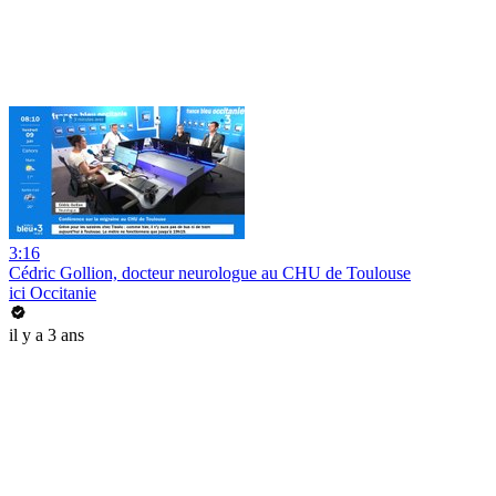
3:16
Cédric Gollion, docteur neurologue au CHU de Toulouse
ici Occitanie
il y a 3 ans