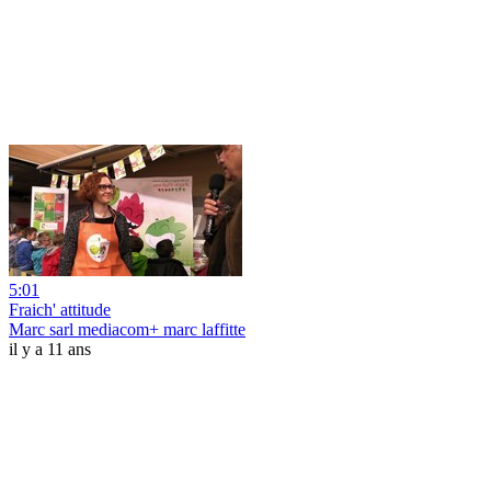
5:01
Fraich' attitude
Marc sarl mediacom+ marc laffitte
il y a 11 ans