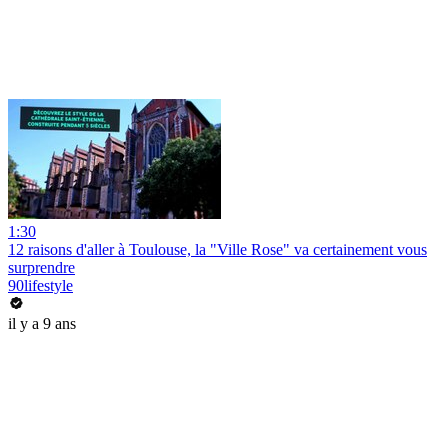
1:30
12 raisons d'aller à Toulouse, la "Ville Rose" va certainement vous
surprendre
90lifestyle
il y a 9 ans