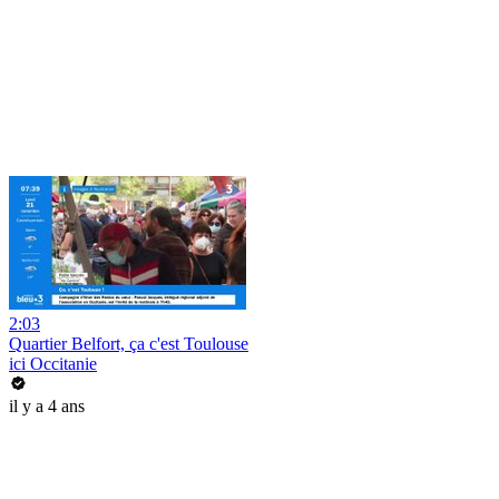
2:03
Quartier Belfort, ça c'est Toulouse
ici Occitanie
il y a 4 ans