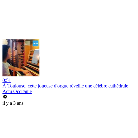
0:51
À Toulouse, cette joueuse d'orgue réveille une célèbre cathédrale
Actu Occitanie
il y a 3 ans