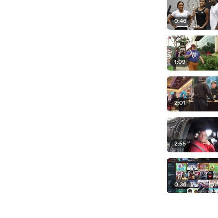
0:46
1:09
2:01
2:55
0:36