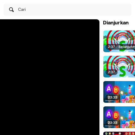
Cari
Dianjurkan
2:37
|
Selanjutn
2:37
23:33
23:33