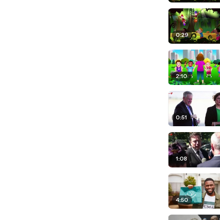
0:29
2:10
0:51
1:08
4:50