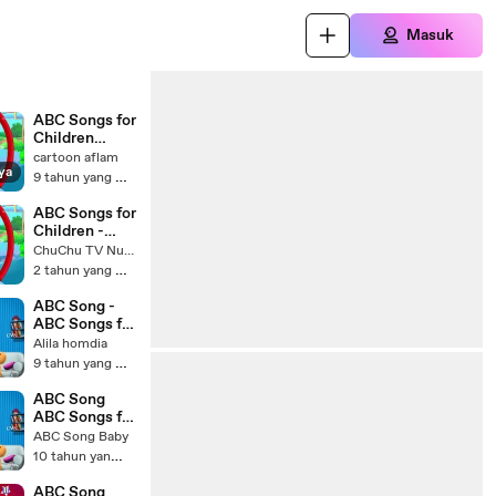
Masuk
ABC Songs for
Children
ABCD Song in
cartoon aflam
ya
Alphabet
9 tahun yang lalu
Water Park
Phonics
ABC Songs for
Songs &
Children -
Nursery
ABCD Song in
ChuChu TV Nursery Rhymes & Kids songs
Rhymes
Alphabet
2 tahun yang lalu
Water Park -
Phonics
ABC Song -
Songs _
ABC Songs for
Nursery
Children -
Alila homdia
Rhymes(360P
Phonics Song
9 tahun yang lalu
)
- Alphabet
Songs & ABC
ABC Song
Nursery
ABC Songs for
Rhymes
Children
ABC Song Baby
Phonics Song
10 tahun yang lalu
Alphabet
Songs & ABC
ABC Song