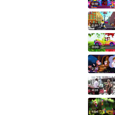
0:18
2:31
3:00
2:35
4:26
1:04