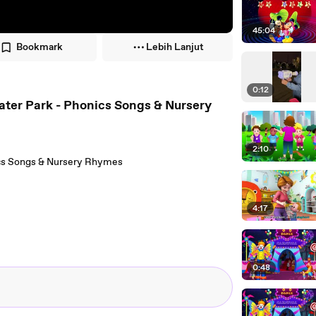
45:04
Bookmark
Lebih Lanjut
0:12
ter Park - Phonics Songs & Nursery
2:10
ics Songs & Nursery Rhymes
4:17
0:48