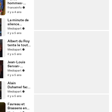
langue des
hommes-
signes
femmes : le
franceinfo
train de
il y a 4 ans
l’égalité fait
sa première
La minute de
escale à
silence
Nantes
lepéniste
Mediapart
il y a 5 ans
Albert du Roy
tente le tout
pour le tout
Mediapart
il y a 5 ans
Jean-Louis
Servan-
Schreiber s'y
Mediapart
colle
il y a 5 ans
Alain
Duhamel face
à Jean-Marie
Mediapart
Le Pen
il y a 5 ans
Favreau et
Brassens en