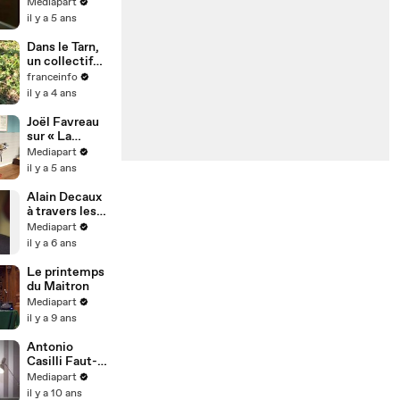
1975
Mediapart
il y a 5 ans
Dans le Tarn,
un collectif
citoyen
franceinfo
organise des
il y a 4 ans
opérations de
nettoyage de
Joël Favreau
la rivière
sur « La
Cérou
Princesse et
Mediapart
le croque-
il y a 5 ans
notes »
Alain Decaux
à travers les
âges
Mediapart
cathodiques
il y a 6 ans
Le printemps
du Maitron
Mediapart
il y a 9 ans
Antonio
Casilli Faut-il
brûler
Mediapart
Facebook ?
il y a 10 ans