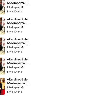
Mediapart» :
Macron le
Mediapart
progressiste ?
il y a 10 ans
«En direct de
Mediapart» :
Macron
Mediapart
l'antisocial ?
il y a 10 ans
«En direct de
Mediapart» :
Macron le
Mediapart
pollueur ?
il y a 10 ans
«En direct de
Mediapart» :
Macron le
Mediapart
présidentialis
il y a 10 ans
te ?
«En direct de
Mediapart» :
Macron le
Mediapart
déloyal ?
il y a 10 ans