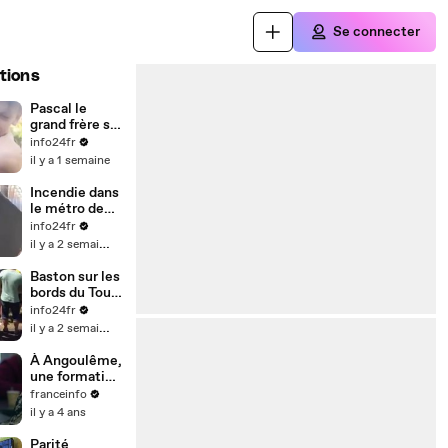
Se connecter
tions
Pascal le
grand frère se
fait étrangler
info24fr
et s'énerve
il y a 1 semaine
Lors des
#fêtes de
Incendie dans
Sainte-Anne à
le métro de
Rethel
Barcelone sur
info24fr
(Ardennes)
la L1 Station
il y a 2 semaines
de métro El
Clot
Baston sur les
bords du Tour
de France
info24fr
il y a 2 semaines
À Angoulême,
une formation
permet aux
franceinfo
sourds et
il y a 4 ans
muets
d'apprendre la
Parité