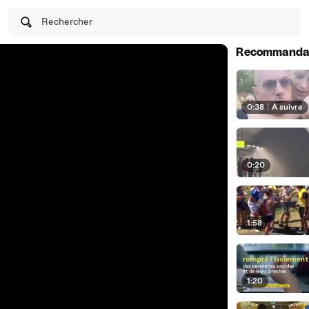
Rechercher
Recommanda
0:38
|
À suivre
0:20
1:58
1:20