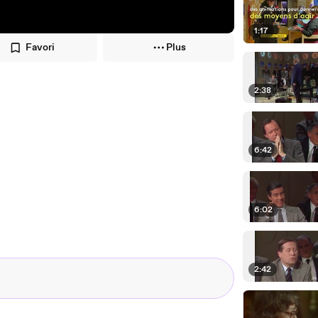
1:17
Favori
Plus
2:38
6:42
6:02
2:42