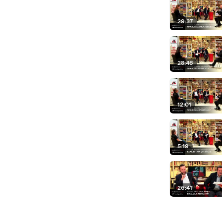
29:37
28:46
12:01
5:19
26:41