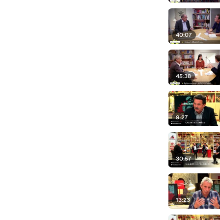
40:07
45:38
9:27
30:57
13:23