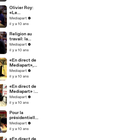
Olivier Roy:
«Le
fondamentalis
Mediapart
me ne suffit
il y a 10 ans
pas à produire
de la
Religion au
violence»
travail: la
charte ou la
Mediapart
loi ?
il y a 10 ans
«En direct de
Mediapart»,
première
Mediapart
partie: retour
il y a 10 ans
à Calais
«En direct de
Mediapart» :
Macron
Mediapart
l'ultralibéral ?
il y a 10 ans
Pour la
présidentielle
, «En direct de
Mediapart
Mediapart»
il y a 10 ans
devient
hebdomadaire
«En direct de