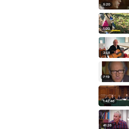
5:20
1:00
3:58
7:19
1:42:46
41:26