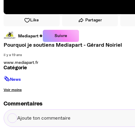
Like
Partager
Suivre
Mediapart
Pourquoi je soutiens Mediapart - Gérard Noiriel
il y a 19 ans
www.mediapart.fr
Catégorie
🗞
News
Voir moins
Commentaires
Ajoute
ton
commentaire