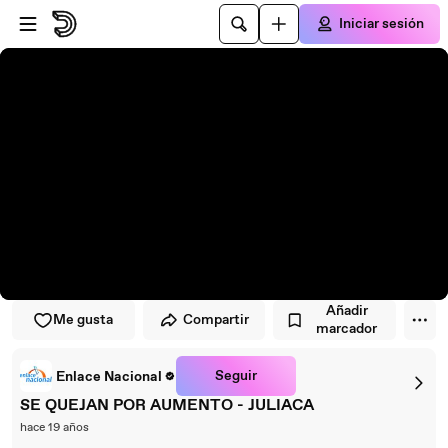
Saltar al reproductor
Saltar al contenido principal
Iniciar sesión
Añadir
Me gusta
Compartir
marcador
Seguir
Enlace Nacional
SE QUEJAN POR AUMENTO - JULIACA
hace 19 años