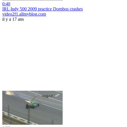
0:40
IRL Indy 500 2009 practice Dornbos crashes
video2f1.allmyblog.com
il y a 17 ans