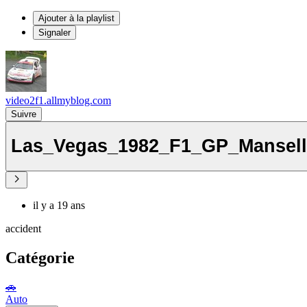
Ajouter à la playlist
Signaler
video2f1.allmyblog.com
Suivre
Las_Vegas_1982_F1_GP_Mansell
il y a 19 ans
accident
Catégorie
🚗
Auto