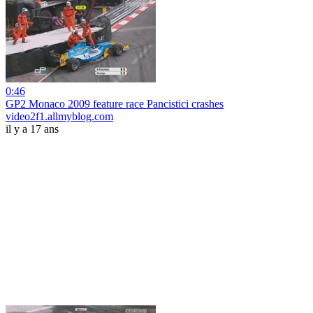
0:46
GP2 Monaco 2009 feature race Pancistici crashes
video2f1.allmyblog.com
il y a 17 ans