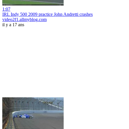
1:07
IRL Indy 500 2009 practice John Andretti crashes
video2f1.allmyblog.com
il y a 17 ans