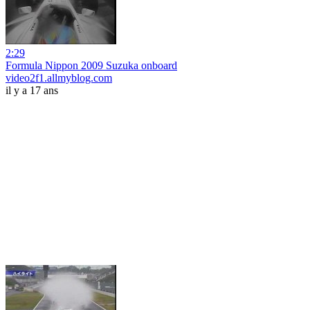
2:29
Formula Nippon 2009 Suzuka onboard
video2f1.allmyblog.com
il y a 17 ans