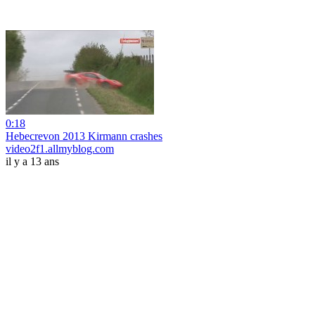
0:18
Hebecrevon 2013 Kirmann crashes
video2f1.allmyblog.com
il y a 13 ans