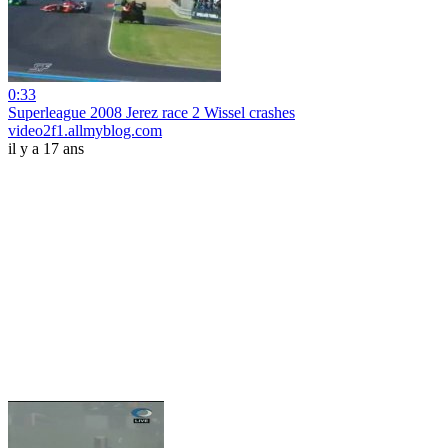
0:33
Superleague 2008 Jerez race 2 Wissel crashes
video2f1.allmyblog.com
il y a 17 ans