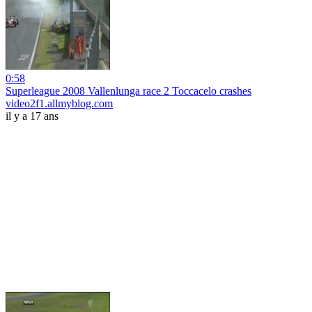
0:58
Superleague 2008 Vallenlunga race 2 Toccacelo crashes
video2f1.allmyblog.com
il y a 17 ans