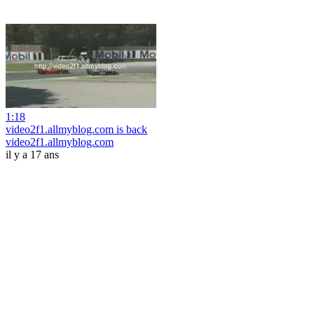
1:18
video2f1.allmyblog.com is back
video2f1.allmyblog.com
il y a 17 ans