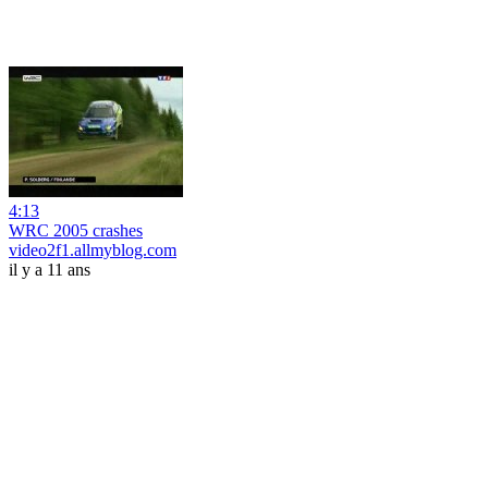
4:13
WRC 2005 crashes
video2f1.allmyblog.com
il y a 11 ans