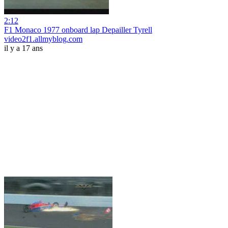
2:12
F1 Monaco 1977 onboard lap Depailler Tyrell
video2f1.allmyblog.com
il y a 17 ans