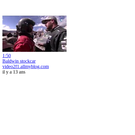
1:50
Baldwin stockcar
video2f1.allmyblog.com
il y a 13 ans