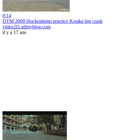
0:14
DTM 2009 Hockenheim practice Kostka big crash
video2f1.allmyblog.com
il y a 17 ans