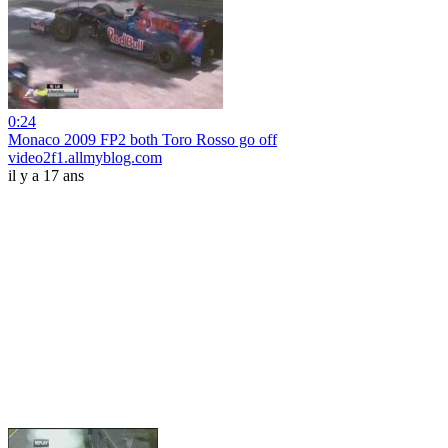
0:24
Monaco 2009 FP2 both Toro Rosso go off
video2f1.allmyblog.com
il y a 17 ans