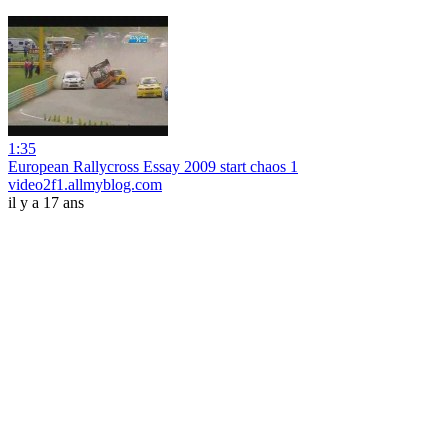
1:35
European Rallycross Essay 2009 start chaos 1
video2f1.allmyblog.com
il y a 17 ans