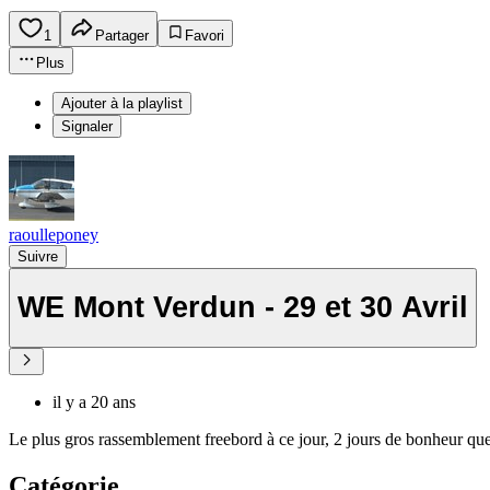
1
Partager
Favori
Plus
Ajouter à la playlist
Signaler
raoulleponey
Suivre
WE Mont Verdun - 29 et 30 Avril
il y a 20 ans
Le plus gros rassemblement freebord à ce jour, 2 jours de bonheur que d
Catégorie