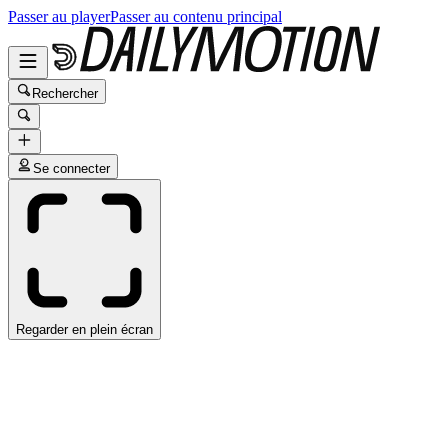
Passer au player
Passer au contenu principal
Rechercher
Se connecter
Regarder en plein écran