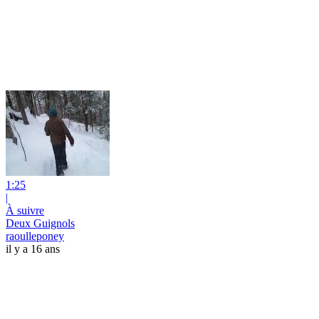
1:25
|
À suivre
Deux Guignols
raoulleponey
il y a 16 ans