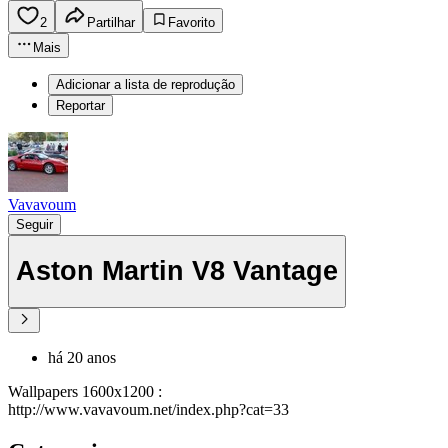
2
Partilhar
Favorito
Mais
Adicionar a lista de reprodução
Reportar
Vavavoum
Seguir
Aston Martin V8 Vantage
há 20 anos
Wallpapers 1600x1200 :
http://www.vavavoum.net/index.php?cat=33