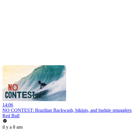
14:06
NO CONTEST: Brazilian Backwash, bikinis, and budgie smugglers
Red Bull
il y a 8 ans