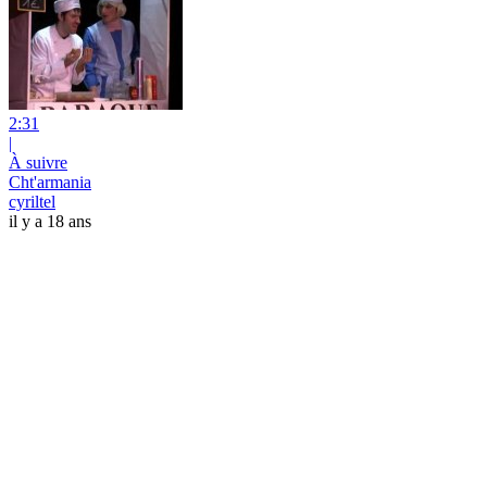
2:31
|
À suivre
Cht'armania
cyriltel
il y a 18 ans