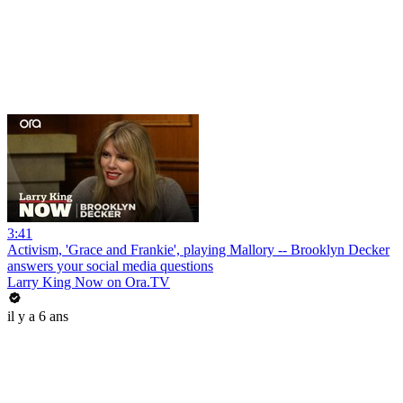
3:41
Activism, 'Grace and Frankie', playing Mallory -- Brooklyn Decker
answers your social media questions
Larry King Now on Ora.TV
il y a 6 ans