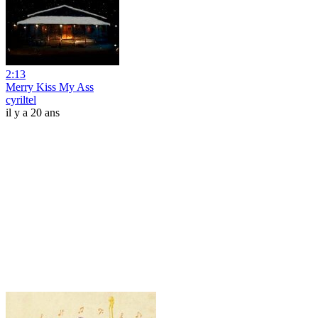
2:13
Merry Kiss My Ass
cyriltel
il y a 20 ans