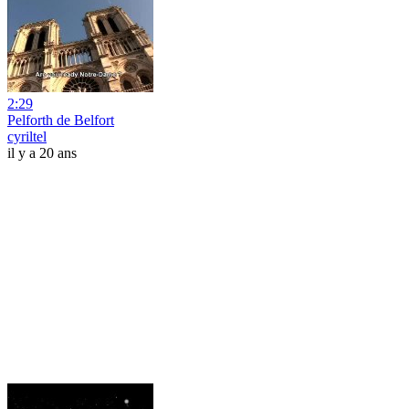
2:29
Pelforth de Belfort
cyriltel
il y a 20 ans