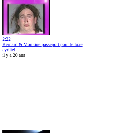
2:22
Bernard & Monique passeport pour le luxe
cyriltel
il y a 20 ans