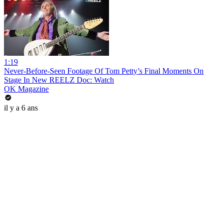
1:19
Never-Before-Seen Footage Of Tom Petty’s Final Moments On
Stage In New REELZ Doc: Watch
OK Magazine
il y a 6 ans