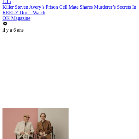
1:15
Killer Steven Avery’s Prison Cell Mate Shares Murderer’s Secrets In
REELZ Doc—Watch
OK Magazine
il y a 6 ans