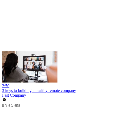
2:50
3 keys to building a healthy remote company
Fast Company
il y a 5 ans