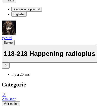
Plus
Ajouter à la playlist
Signaler
cyriltel
Suivre
118-218 Happening radioplus
il y a 20 ans
Catégorie
🎈
Amusant
Voir moins