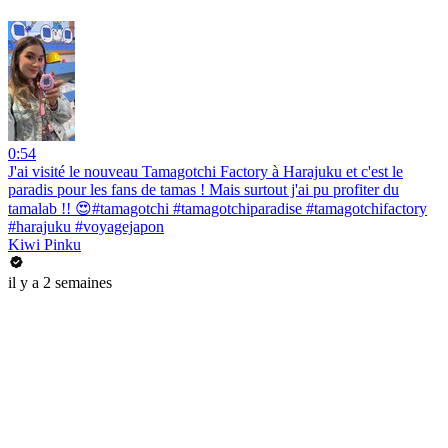
0:54
J'ai visité le nouveau Tamagotchi Factory à Harajuku et c'est le
paradis pour les fans de tamas ! Mais surtout j'ai pu profiter du
tamalab !! 😍#tamagotchi #tamagotchiparadise #tamagotchifactory
#harajuku #voyagejapon
Kiwi Pinku
il y a 2 semaines