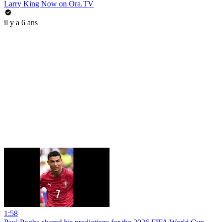
Larry King Now on Ora.TV
il y a 6 ans
1:58