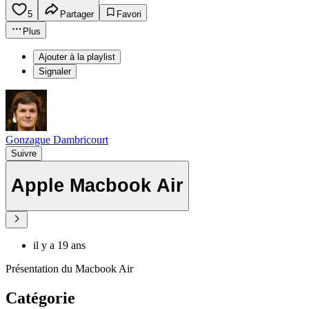
5
Partager
Favori
Plus
Ajouter à la playlist
Signaler
Gonzague Dambricourt
Suivre
Apple Macbook Air
il y a 19 ans
Présentation du Macbook Air
Catégorie