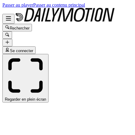
Passer au player
Passer au contenu principal
Rechercher
Se connecter
Regarder en plein écran