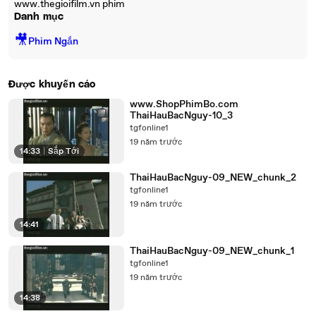
www.thegioifilm.vn phim
Danh mục
🎥
Phim Ngắn
Được khuyến cáo
www.ShopPhimBo.com
ThaiHauBacNguy-10_3
tgfonline1
19 năm trước
14:33
|
Sắp Tới
ThaiHauBacNguy-09_NEW_chunk_2
tgfonline1
19 năm trước
14:41
ThaiHauBacNguy-09_NEW_chunk_1
tgfonline1
19 năm trước
14:38