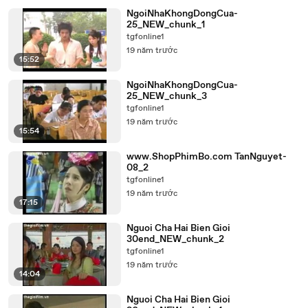
NgoiNhaKhongDongCua-
25_NEW_chunk_1
tgfonline1
19 năm trước
15:52
NgoiNhaKhongDongCua-
25_NEW_chunk_3
tgfonline1
19 năm trước
15:54
www.ShopPhimBo.com TanNguyet-
08_2
tgfonline1
19 năm trước
17:15
Nguoi Cha Hai Bien Gioi
30end_NEW_chunk_2
tgfonline1
19 năm trước
14:04
Nguoi Cha Hai Bien Gioi