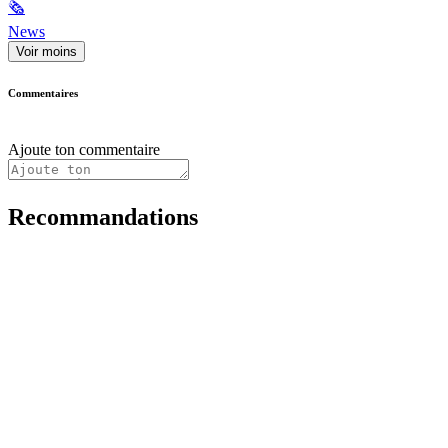
🗞
News
Voir moins
Commentaires
Ajoute ton commentaire
Recommandations