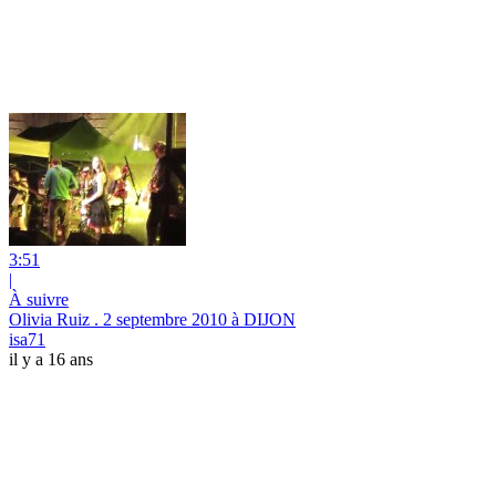
3:51
|
À suivre
Olivia Ruiz . 2 septembre 2010 à DIJON
isa71
il y a 16 ans