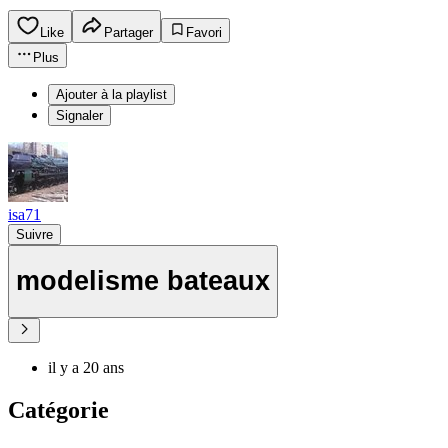
Like
Partager
Favori
Plus
Ajouter à la playlist
Signaler
isa71
Suivre
modelisme bateaux
il y a 20 ans
Catégorie