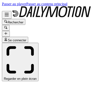
Passer au player
Passer au contenu principal
Rechercher
Se connecter
Regarder en plein écran