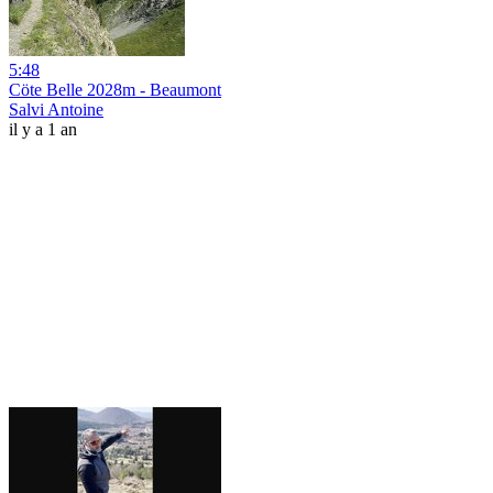
5:48
Cöte Belle 2028m - Beaumont
Salvi Antoine
il y a 1 an