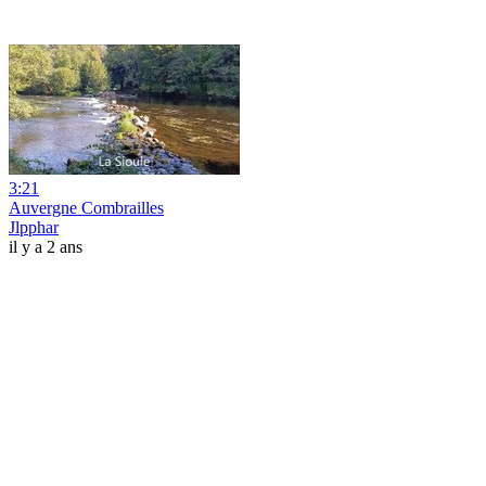
3:21
Auvergne Combrailles
Jlpphar
il y a 2 ans