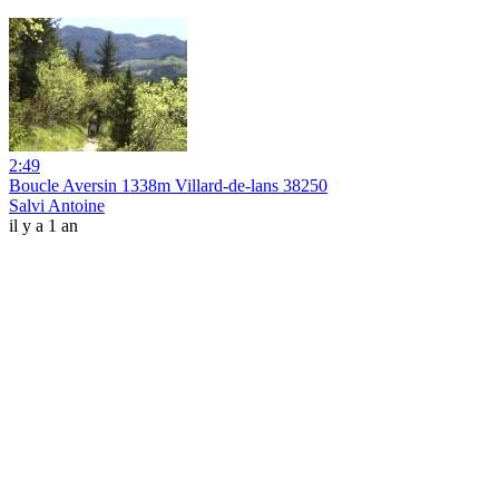
2:49
Boucle Aversin 1338m Villard-de-lans 38250
Salvi Antoine
il y a 1 an