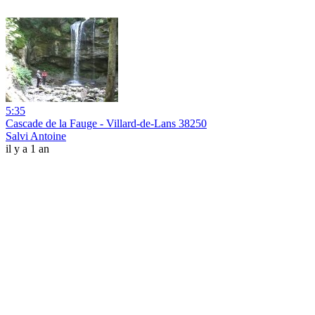
5:35
Cascade de la Fauge - Villard-de-Lans 38250
Salvi Antoine
il y a 1 an