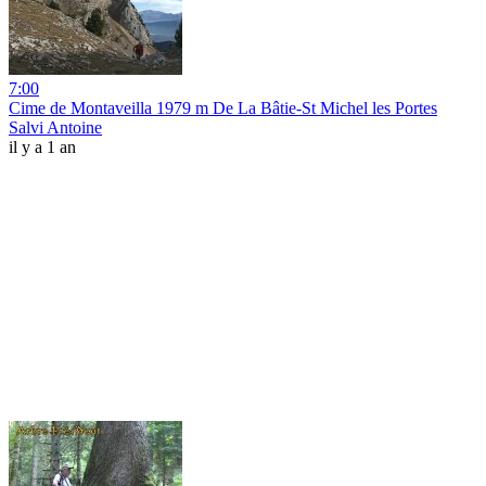
7:00
Cime de Montaveilla 1979 m De La Bâtie-St Michel les Portes
Salvi Antoine
il y a 1 an