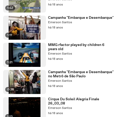
há 18 anos
1:52
Campanha "Embarque e Desembarque"
Emerson Santos
há 18 anos
1:11
MMG rfactor played by children 6
years old
Emerson Santos
há 18 anos
1:21
Campanha "Embarque e Desembarque"
no Metrô de São Paulo
Emerson Santos
há 18 anos
0:38
Cirque Du Soleil Alegria Finale
26_03_08
Emerson Santos
há 18 anos
1:13