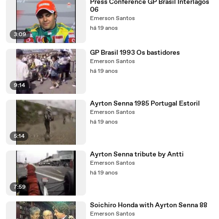
Press Conference GP Brasil Interlagos
06
Emerson Santos
há 19 anos
3:09
GP Brasil 1993 Os bastidores
Emerson Santos
há 19 anos
9:14
Ayrton Senna 1985 Portugal Estoril
Emerson Santos
há 19 anos
5:14
Ayrton Senna tribute by Antti
Emerson Santos
há 19 anos
7:59
Soichiro Honda with Ayrton Senna 88
Emerson Santos