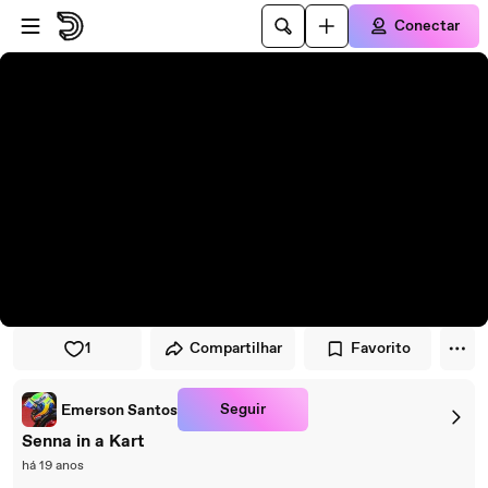
Pular para o player
Ir para o conteúdo principal
Conectar
1
Compartilhar
Favorito
Seguir
Emerson Santos
Senna in a Kart
há 19 anos