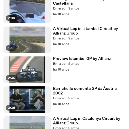
Castellana
Emerson Santos
há 18 anos
2:49
A Virtual Lap in Istambul Circuit by
Allianz Group
Emerson Santos
há 18 anos
1:52
Preview Istambul GP by Allianz
Emerson Santos
há 18 anos
2:30
Barrichello comenta GP da Áustria
2002
Emerson Santos
há 18 anos
3:36
A Virtual Lap in Catalunya Circuit by
Allianz Group
Emerson Santos