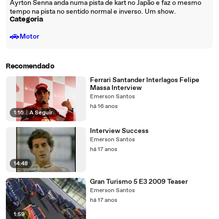
Ayrton Senna anda numa pista de kart no Japão e faz o mesmo
tempo na pista no sentido normal e inverso. Um show.
Categoria
🚗
Motor
Recomendado
Ferrari Santander Interlagos Felipe
Massa Interview
Emerson Santos
há 16 anos
1:16
|
A Seguir
Interview Success
Emerson Santos
há 17 anos
14:48
Gran Turismo 5 E3 2009 Teaser
Emerson Santos
há 17 anos
1:59