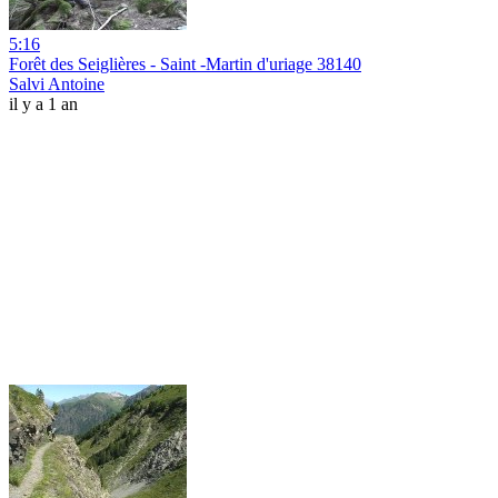
5:16
Forêt des Seiglières - Saint -Martin d'uriage 38140
Salvi Antoine
il y a 1 an