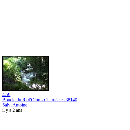
4:59
Boucle du Ri d'Olon - Charnècles 38140
Salvi Antoine
il y a 2 ans