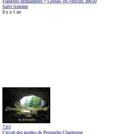
Flâneries printanières = Gresse- en-Vercors 38650
Salvi Antoine
il y a 1 an
7:03
Circuit des grottes de Perquelin Chartreuse