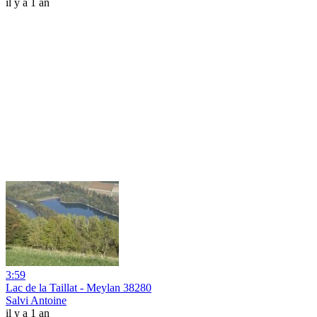
il y a 1 an
3:59
Lac de la Taillat - Meylan 38280
Salvi Antoine
il y a 1 an