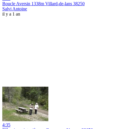
Boucle Aversin 1338m Villard-de-lans 38250
Salvi Antoine
il y a 1 an
4:35