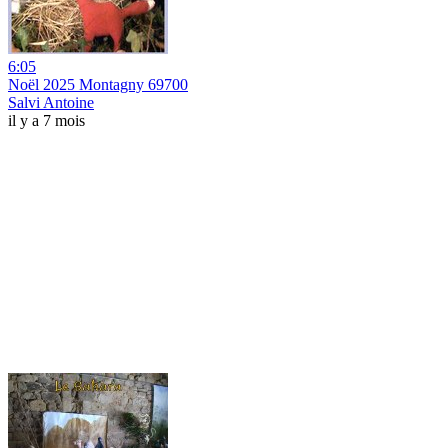
6:05
Noël 2025 Montagny 69700
Salvi Antoine
il y a 7 mois