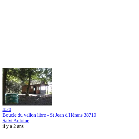
4:20
Boucle du vallon libre - St Jean d'Hérans 38710
Salvi Antoine
il y a 2 ans