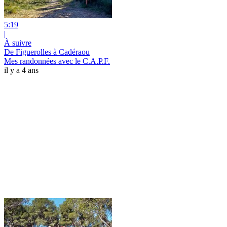
5:19
|
À suivre
De Figuerolles à Cadéraou
Mes randonnées avec le C.A.P.F.
il y a 4 ans