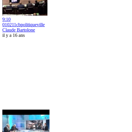
9:10
010211cbpolitiqueville
Claude Bartolone
il y a 16 ans