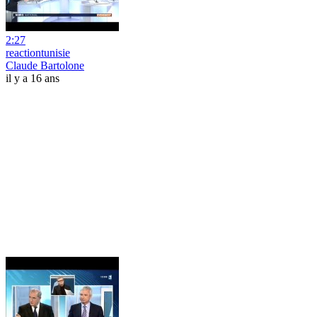
2:27
reactiontunisie
Claude Bartolone
il y a 16 ans