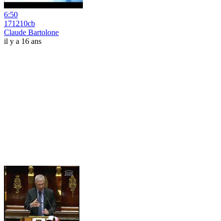
6:50
171210cb
Claude Bartolone
il y a 16 ans