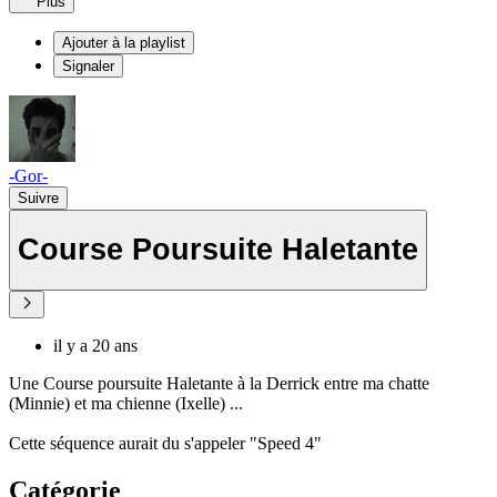
Plus
Ajouter à la playlist
Signaler
-Gor-
Suivre
Course Poursuite Haletante
il y a 20 ans
Une Course poursuite Haletante à la Derrick entre ma chatte
(Minnie) et ma chienne (Ixelle) ...
Cette séquence aurait du s'appeler "Speed 4"
Catégorie