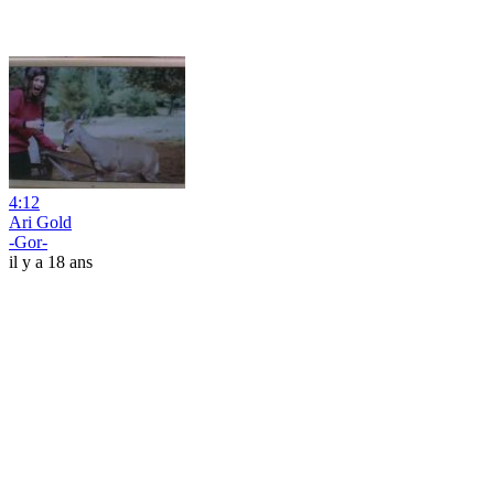
4:12
Ari Gold
-Gor-
il y a 18 ans