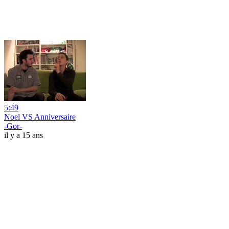
5:49
Noel VS Anniversaire
-Gor-
il y a 15 ans