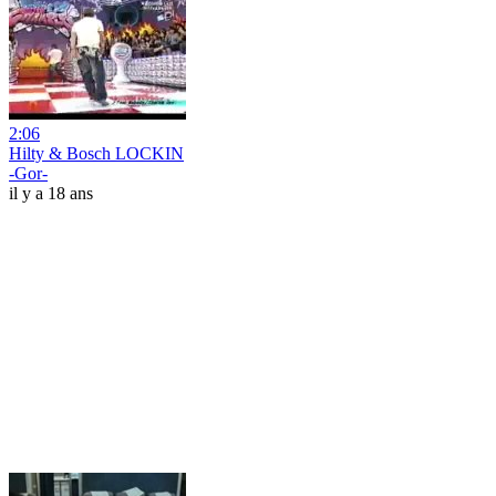
2:06
Hilty & Bosch LOCKIN
-Gor-
il y a 18 ans