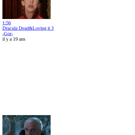
1:56
Dracula Dead&Loving it 3
-Gor-
il y a 19 ans