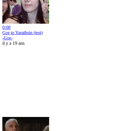
0:08
Gor to Yarathsin (test)
-Gor-
il y a 19 ans