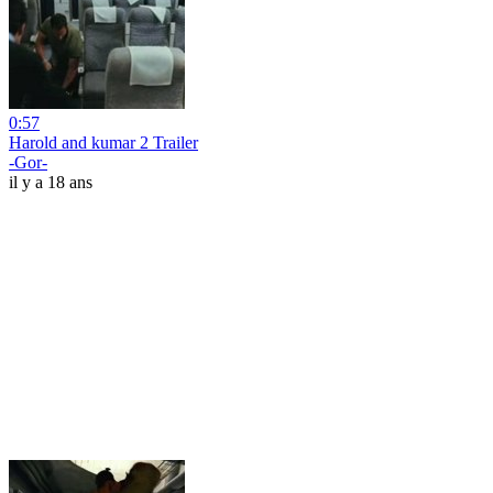
0:57
Harold and kumar 2 Trailer
-Gor-
il y a 18 ans