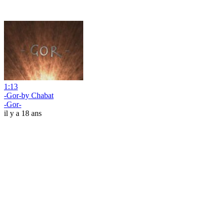
1:13
-Gor-by Chabat
-Gor-
il y a 18 ans