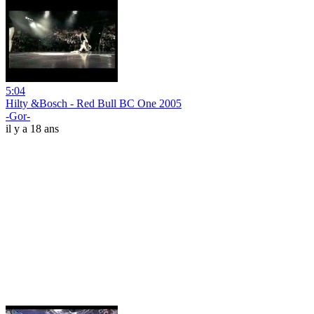
5:04
Hilty &Bosch - Red Bull BC One 2005
-Gor-
il y a 18 ans