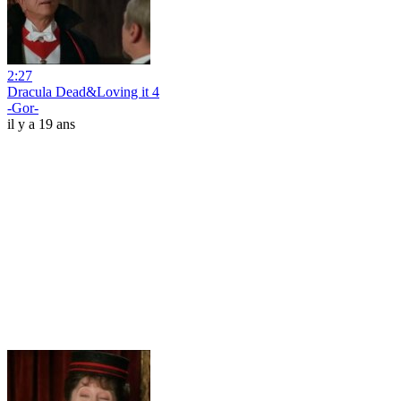
2:27
Dracula Dead&Loving it 4
-Gor-
il y a 19 ans