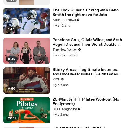
The Tuck Rules: Sticking with Geno
Smith the right move for Jets
Sporting News
il y a 12 ans
1:47
Penélope Cruz, Olivia Wilde, and Seth
Rogen Discuss Their Worst Double
Dates | The Mini Interview
The New Yorker
il y a 6 semaines
8:35
Stinky Areas, Illegitimate Incomes,
and Underwear Issues | Kevin Gates
Helpline
VICE
il y a 6 ans
9:56
20-Minute HIIT Pilates Workout (No
Equipment)
SELF Magazine
il y a 2 ans
20:11