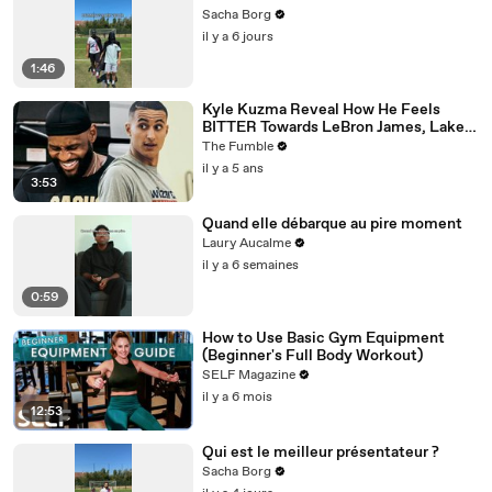
Sacha Borg
il y a 6 jours
1:46
Kyle Kuzma Reveal How He Feels
BITTER Towards LeBron James, Lakers
After Getting Traded To Wizards
The Fumble
il y a 5 ans
3:53
Quand elle débarque au pire moment
Laury Aucalme
il y a 6 semaines
0:59
How to Use Basic Gym Equipment
(Beginner's Full Body Workout)
SELF Magazine
il y a 6 mois
12:53
Qui est le meilleur présentateur ?
Sacha Borg