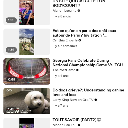
UN SITE QUI CALCULE TON
BODYCOUNT ?
Manon Leculnu
il y a 5 mois
1:29
Est ce qu’on en parle des châteaux
autour de Paris ? Invitation *
@dolceversailles
Cynthia Enparle
il y a 7 semaines
1:36
Georgia Fans Celebrate During
National Championship Game Vs. TCU
ThePostGame
il y a 4 ans
0:59
Do dogs grieve?: Understanding canine
love and loss
Larry King Now on Ora.TV
il y a 7 ans
1:48
TOUT SAVOIR (PART2) 🤫
Manon Leculnu