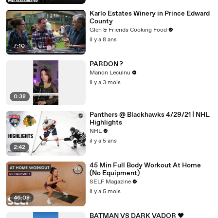
Karlo Estates Winery in Prince Edward
County
Glen & Friends Cooking Food
il y a 8 ans
7:10
PARDON ?
Manon Leculnu
il y a 3 mois
0:38
Panthers @ Blackhawks 4/29/21 | NHL
Highlights
NHL
il y a 5 ans
2:42
45 Min Full Body Workout At Home
(No Equipment)
SELF Magazine
il y a 5 mois
46:08
BATMAN VS DARK VADOR 🖤