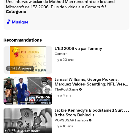
Une interview éclair de Method Man rencontré sur le stand
Microsoft de l'E3 2006. Plus de vidéos sur Gamers.fr !
Catégorie
🎵
Musique
Recommandations
L'E3 2006 vu par Tommy
Gamers
il y a 20 ans
3:14
|
À suivre
Jamaal Williams, George Pickens,
Marquez Valdes-Scantling: NFL Week
17 Game Day Fashion Winners
ThePostGame
il y a 4 ans
0:37
Jackie Kennedy's Bloodstained Suit . . .
& the Story Behind It
POPSUGAR Fashion
il y a 10 ans
1:39