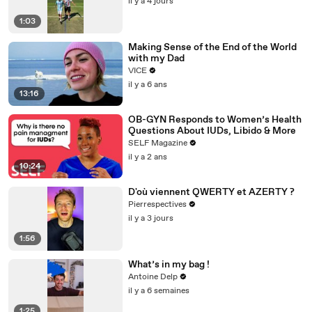
il y a 4 jours
1:03
Making Sense of the End of the World
with my Dad
VICE
il y a 6 ans
13:16
OB-GYN Responds to Women’s Health
Questions About IUDs, Libido & More
SELF Magazine
il y a 2 ans
10:24
D'où viennent QWERTY et AZERTY ?
Pierrespectives
il y a 3 jours
1:56
What’s in my bag !
Antoine Delp
il y a 6 semaines
1:25