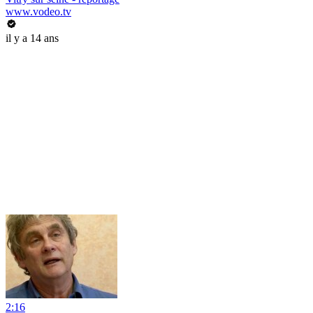
www.vodeo.tv
il y a 14 ans
2:16