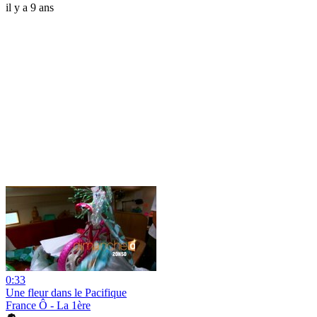
il y a 9 ans
0:33
Une fleur dans le Pacifique
France Ô - La 1ère