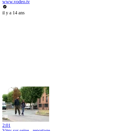
www.vodeo.tv
il y a 14 ans
2:01
Vitry sur seine - reportage