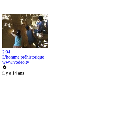
2:04
L'homme préhistorique
www.vodeo.tv
il y a 14 ans