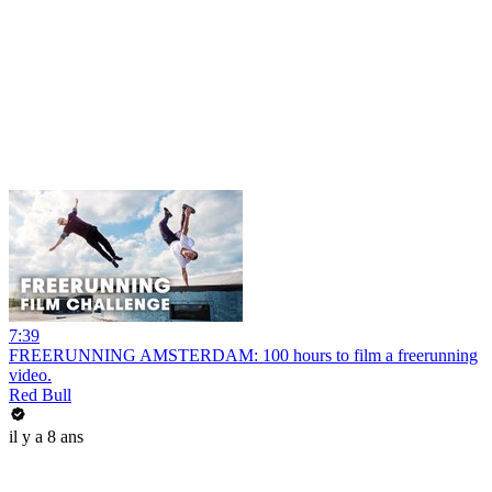
7:39
FREERUNNING AMSTERDAM: 100 hours to film a freerunning
video.
Red Bull
il y a 8 ans