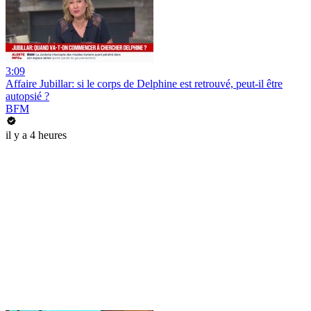
3:09
Affaire Jubillar: si le corps de Delphine est retrouvé, peut-il être
autopsié ?
BFM
il y a 4 heures