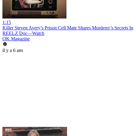
1:15
Killer Steven Avery’s Prison Cell Mate Shares Murderer’s Secrets In
REELZ Doc—Watch
OK Magazine
il y a 6 ans