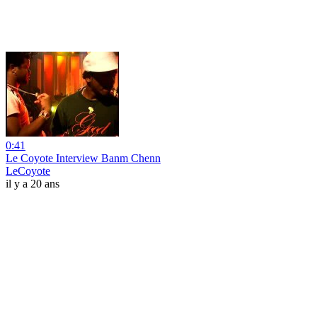
0:41
Le Coyote Interview Banm Chenn
LeCoyote
il y a 20 ans