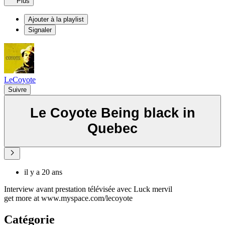
Plus
Ajouter à la playlist
Signaler
LeCoyote
Suivre
Le Coyote Being black in
Quebec
il y a 20 ans
Interview avant prestation télévisée avec Luck mervil
get more at www.myspace.com/lecoyote
Catégorie