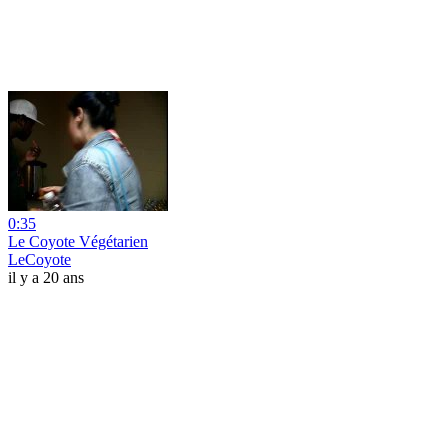
0:35
Le Coyote Végétarien
LeCoyote
il y a 20 ans