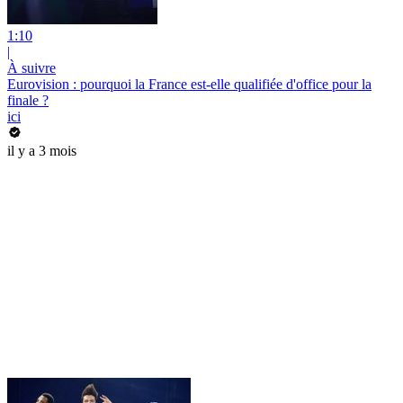
1:10
|
À suivre
Eurovision : pourquoi la France est-elle qualifiée d'office pour la
finale ?
ici
il y a 3 mois