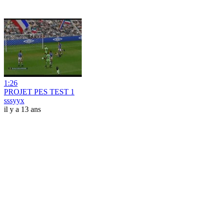
1:26
PROJET PES TEST 1
sssyyx
il y a 13 ans