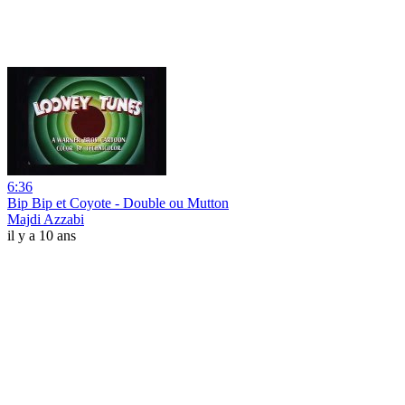
6:36
Bip Bip et Coyote - Double ou Mutton
Majdi Azzabi
il y a 10 ans