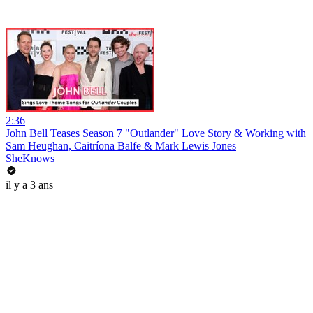
2:36
John Bell Teases Season 7 "Outlander" Love Story & Working with
Sam Heughan, Caitríona Balfe & Mark Lewis Jones
SheKnows
il y a 3 ans