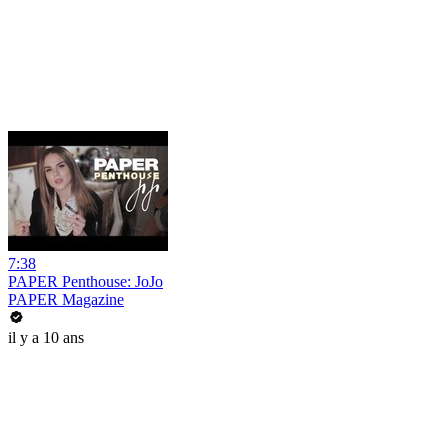
7:38
PAPER Penthouse: JoJo
PAPER Magazine
il y a 10 ans