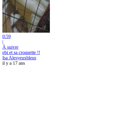
0:59
|
À suivre
ebi et sa croquette !!
Isa Alesyeuxbleus
il y a 17 ans