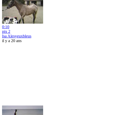
0:10
pix 2
Isa Alesyeuxbleus
il y a 20 ans