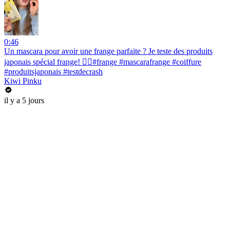
0:46
Un mascara pour avoir une frange parfaite ? Je teste des produits
japonais spécial frange! 💇‍♀️#frange #mascarafrange #coiffure
#produitsjaponais #testdecrash
Kiwi Pinku
il y a 5 jours