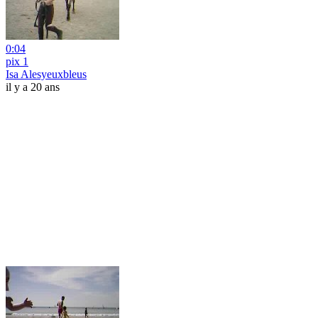
0:04
pix 1
Isa Alesyeuxbleus
il y a 20 ans