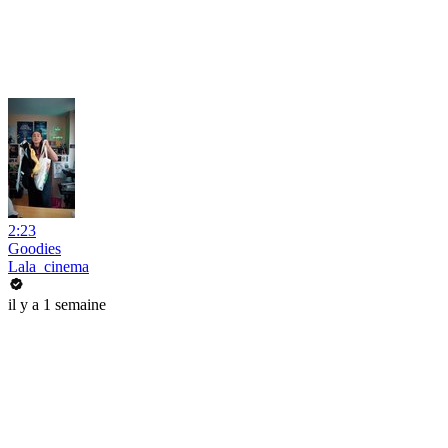
2:23
Goodies
Lala_cinema
il y a 1 semaine