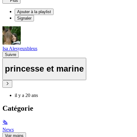
Plus
Ajouter à la playlist
Signaler
Isa Alesyeuxbleus
Suivre
princesse et marine
il y a 20 ans
Catégorie
🗞
News
Voir moins