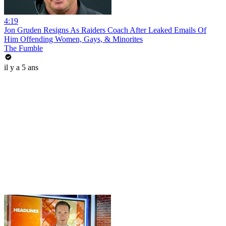
4:19
Jon Gruden Resigns As Raiders Coach After Leaked Emails Of
Him Offending Women, Gays, & Minorites
The Fumble
il y a 5 ans