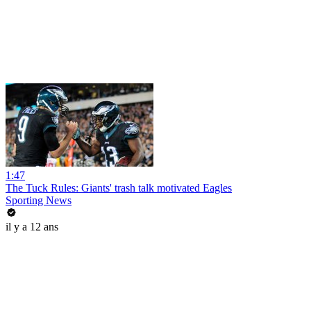
1:47
The Tuck Rules: Giants' trash talk motivated Eagles
Sporting News
il y a 12 ans