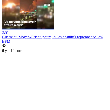
2:51
Guerre au Moyen-Orient: pourquoi les hostilités reprennent-elles?
BFM
il y a 1 heure