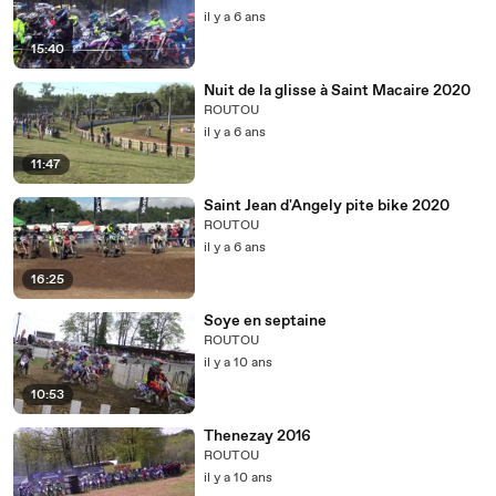
il y a 6 ans
15:40
Nuit de la glisse à Saint Macaire 2020
ROUTOU
il y a 6 ans
11:47
Saint Jean d'Angely pite bike 2020
ROUTOU
il y a 6 ans
16:25
Soye en septaine
ROUTOU
il y a 10 ans
10:53
Thenezay 2016
ROUTOU
il y a 10 ans