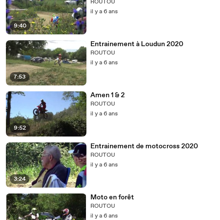
ROUTOU
il y a 6 ans
9:40
Entrainement à Loudun 2020
ROUTOU
il y a 6 ans
7:53
Amen 1 & 2
ROUTOU
il y a 6 ans
9:52
Entrainement de motocross 2020
ROUTOU
il y a 6 ans
3:24
Moto en forêt
ROUTOU
il y a 6 ans