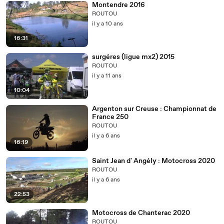
Montendre 2016
ROUTOU
il y a 10 ans
16:31
surgéres (ligue mx2) 2015
ROUTOU
il y a 11 ans
10:04
Argenton sur Creuse : Championnat de
France 250
ROUTOU
il y a 6 ans
16:19
Saint Jean d' Angély : Motocross 2020
ROUTOU
il y a 6 ans
22:53
Motocross de Chanterac 2020
ROUTOU