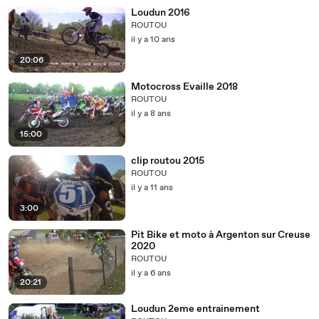
Loudun 2016
ROUTOU
il y a 10 ans
20:06
Motocross Evaille 2018
ROUTOU
il y a 8 ans
15:00
clip routou 2015
ROUTOU
il y a 11 ans
3:00
Pit Bike et moto à Argenton sur Creuse
2020
ROUTOU
il y a 6 ans
20:21
Loudun 2eme entrainement