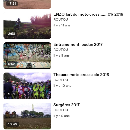
17:31
ENZO fait du moto cross.......01/ 2016
ROUTOU
il y a 11 ans
2:58
Entrainement loudun 2017
ROUTOU
il y a 9 ans
5:52
Thouars moto cross solo 2016
ROUTOU
il y a 10 ans
9:51
Surgéres 2017
ROUTOU
il y a 9 ans
16:46