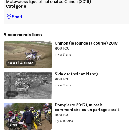
Moto-cross ligue et national de Chinon (2016)
Catégorie
🥇
Sport
Recommandations
Chinon (le jour de la course) 2018
ROUTOU
il y a 8 ans
14:43
|
À suivre
Side car (noir et blanc)
ROUTOU
il y a 8 ans
2:22
Dompierre 2016 (un petit
commentaire ou un partage serait
sympa merci )
ROUTOU
il y a 10 ans
17:49