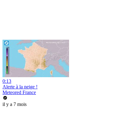
0:13
Alerte à la neige !
Meteored France
il y a 7 mois