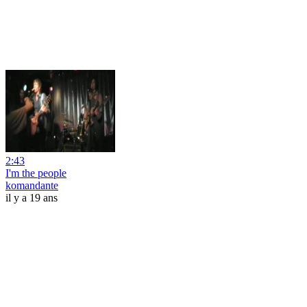
2:43
I'm the people
komandante
il y a 19 ans