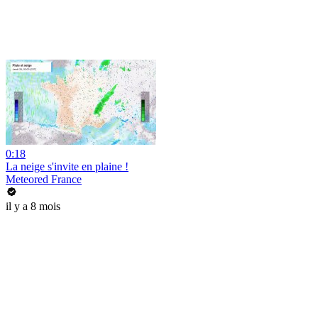
0:18
La neige s'invite en plaine !
Meteored France
il y a 8 mois