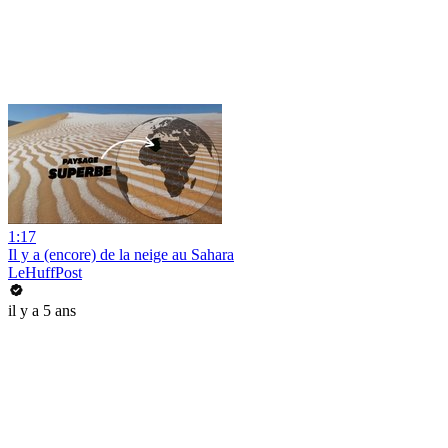
1:17
Il y a (encore) de la neige au Sahara
LeHuffPost
il y a 5 ans