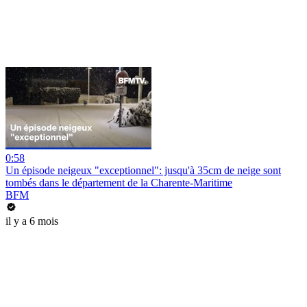
0:58
Un épisode neigeux "exceptionnel": jusqu'à 35cm de neige sont
tombés dans le département de la Charente-Maritime
BFM
il y a 6 mois