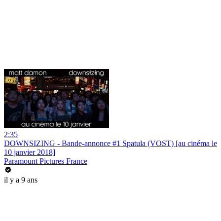
2:35
DOWNSIZING - Bande-annonce #1 Spatula (VOST) [au cinéma le
10 janvier 2018]
Paramount Pictures France
il y a 9 ans