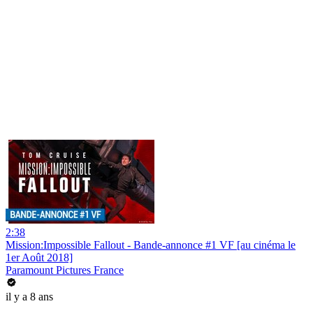
2:38
Mission:Impossible Fallout - Bande-annonce #1 VF [au cinéma le
1er Août 2018]
Paramount Pictures France
il y a 8 ans