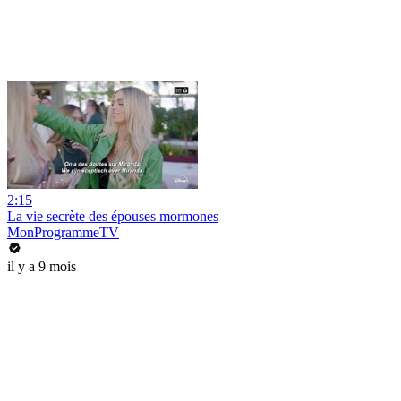
2:15
La vie secrète des épouses mormones
MonProgrammeTV
il y a 9 mois