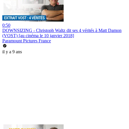
0:50
DOWNSIZING - Christoph Waltz dit ses 4 vérités à Matt Damon
(VOST) [au cinéma le 10 janvier 2018]
Paramount Pictures France
il y a 9 ans