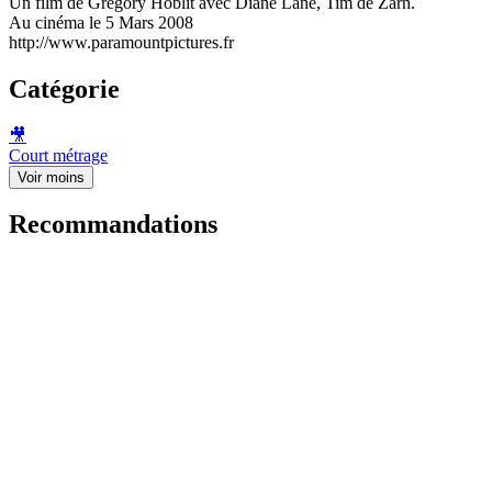
Un film de Gregory Hoblit avec Diane Lane, Tim de Zarn.
Au cinéma le 5 Mars 2008
http://www.paramountpictures.fr
Catégorie
🎥
Court métrage
Voir moins
Recommandations