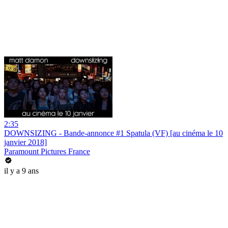
2:35
DOWNSIZING - Bande-annonce #1 Spatula (VF) [au cinéma le 10
janvier 2018]
Paramount Pictures France
il y a 9 ans