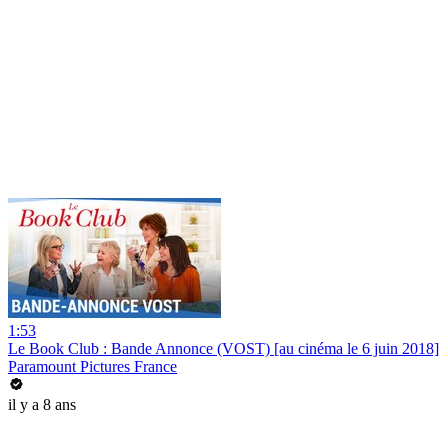
1:53
Le Book Club : Bande Annonce (VOST) [au cinéma le 6 juin 2018]
Paramount Pictures France
il y a 8 ans