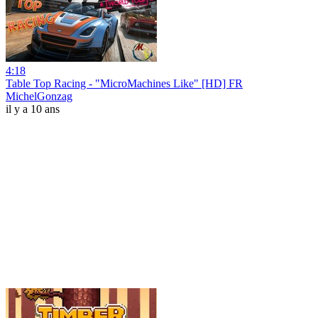
4:18
Table Top Racing - "MicroMachines Like" [HD] FR
MichelGonzag
il y a 10 ans