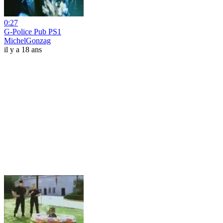
0:27
G-Police Pub PS1
MichelGonzag
il y a 18 ans