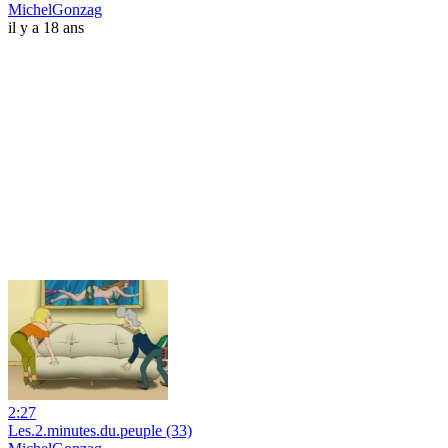
MichelGonzag
il y a 18 ans
2:27
Les.2.minutes.du.peuple (33)