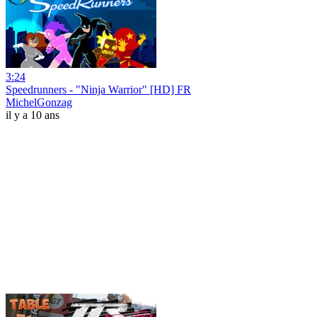
3:24
Speedrunners - "Ninja Warrior" [HD] FR
MichelGonzag
il y a 10 ans