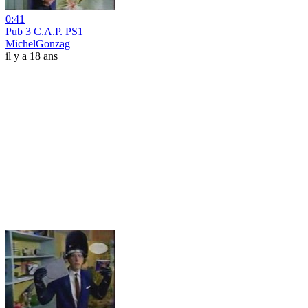
0:41
Pub 3 C.A.P. PS1
MichelGonzag
il y a 18 ans