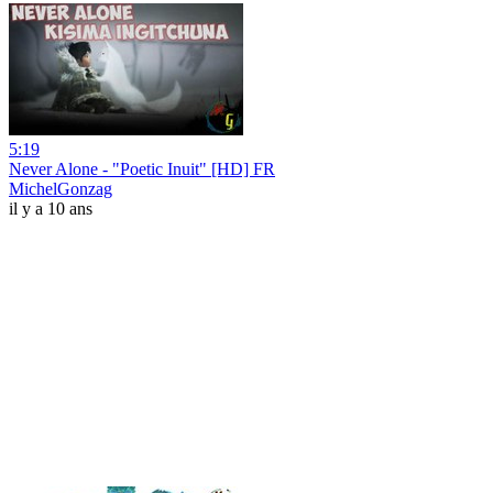
5:19
Never Alone - "Poetic Inuit" [HD] FR
MichelGonzag
il y a 10 ans