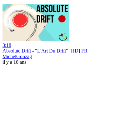
3:18
Absolute Drift - "L'Art Du Drift" [HD] FR
MichelGonzag
il y a 10 ans