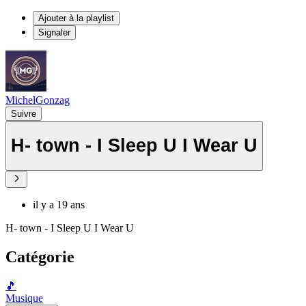
Ajouter à la playlist
Signaler
MichelGonzag
Suivre
H- town - I Sleep U I Wear U
il y a 19 ans
H- town - I Sleep U I Wear U
Catégorie
🎵
Musique