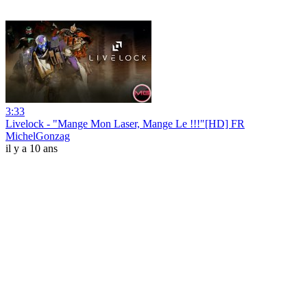
3:33
Livelock - "Mange Mon Laser, Mange Le !!!"[HD] FR
MichelGonzag
il y a 10 ans