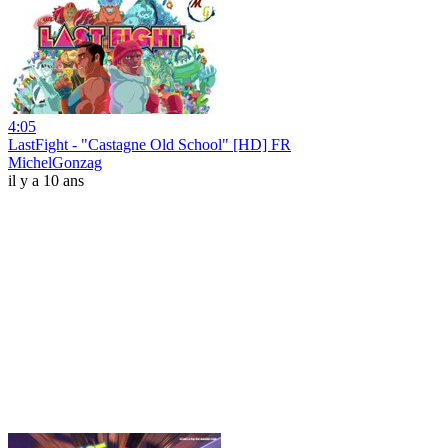
4:05
LastFight - "Castagne Old School" [HD] FR
MichelGonzag
il y a 10 ans