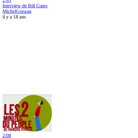
2:05
Interview de Bill Gates
MichelGonzag
il y a 18 ans
2:08