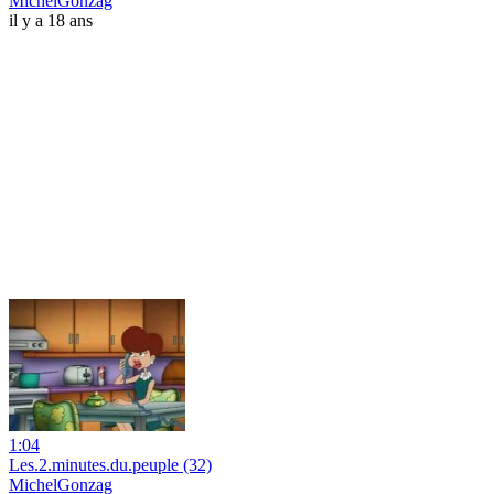
MichelGonzag
il y a 18 ans
1:04
Les.2.minutes.du.peuple (32)
MichelGonzag