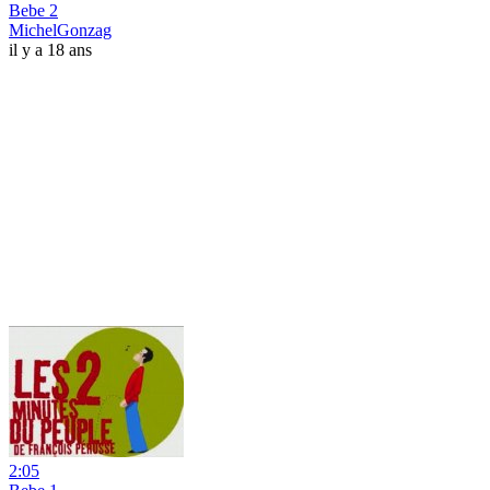
Bebe 2
MichelGonzag
il y a 18 ans
2:05