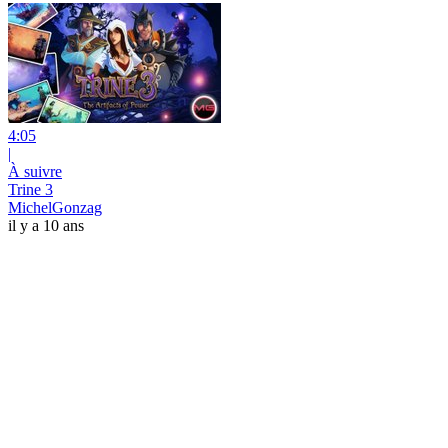
4:05
|
À suivre
Trine 3
MichelGonzag
il y a 10 ans