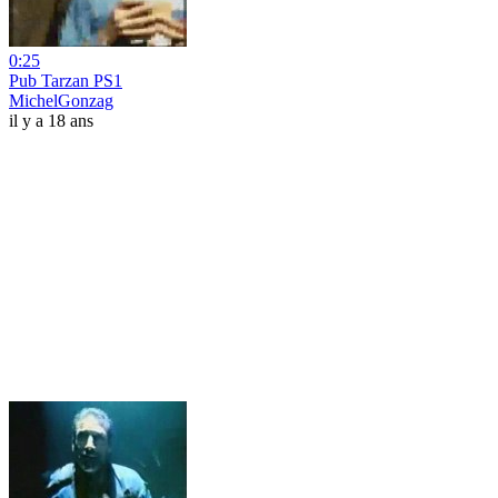
0:25
Pub Tarzan PS1
MichelGonzag
il y a 18 ans