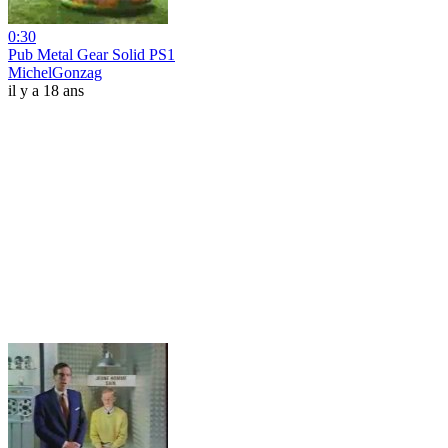
0:30
Pub Metal Gear Solid PS1
MichelGonzag
il y a 18 ans