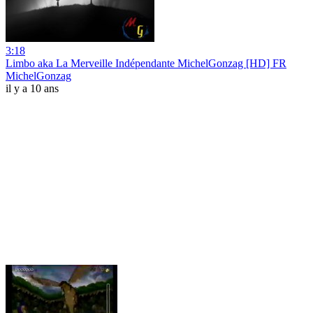
3:18
Limbo aka La Merveille Indépendante MichelGonzag [HD] FR
MichelGonzag
il y a 10 ans