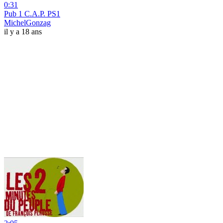
0:31
Pub 1 C.A.P. PS1
MichelGonzag
il y a 18 ans