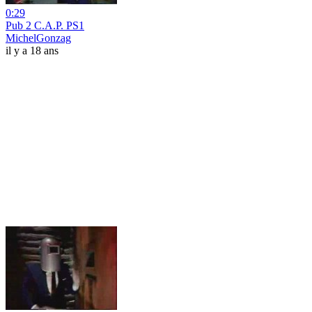
0:29
Pub 2 C.A.P. PS1
MichelGonzag
il y a 18 ans