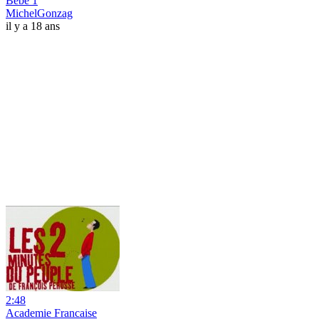
Bebe 1
MichelGonzag
il y a 18 ans
2:48
Academie Francaise