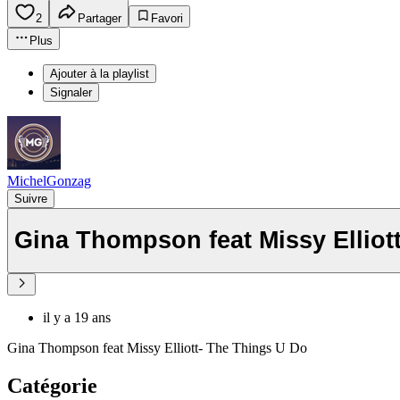
2
Partager
Favori
Plus
Ajouter à la playlist
Signaler
MichelGonzag
Suivre
Gina Thomps
il y a 19 ans
Gina Thompson feat Missy Elliott- The Things U Do
Catégorie