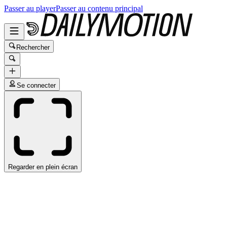
Passer au player
Passer au contenu principal
Rechercher
Se connecter
Regarder en plein écran