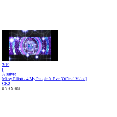
3:19
|
À suivre
Missy Elliott - 4 My People ft. Eve [Official Video]
CK2
il y a 9 ans