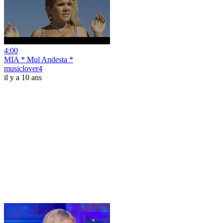
4:00
MIA * Mul Andesta *
musiclover4
il y a 10 ans