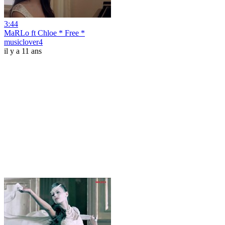
3:44
MaRLo ft Chloe * Free *
musiclover4
il y a 11 ans