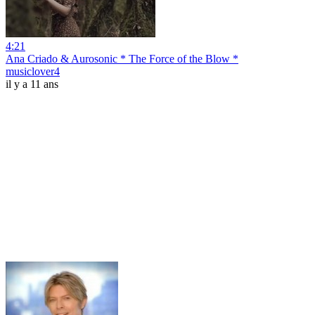
4:21
Ana Criado & Aurosonic * The Force of the Blow *
musiclover4
il y a 11 ans