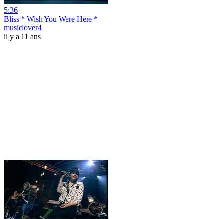
5:36
Bliss * Wish You Were Here *
musiclover4
il y a 11 ans