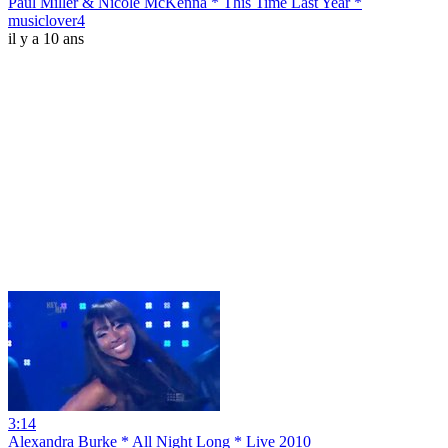
Paul Miller & Nicole McKenna * This Time Last Year *
musiclover4
il y a 10 ans
3:14
Alexandra Burke * All Night Long * Live 2010