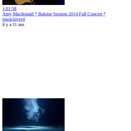
1:01:58
Amy Macdonald * Baloise Session 2014 Full Concert *
musiclover4
il y a 11 ans