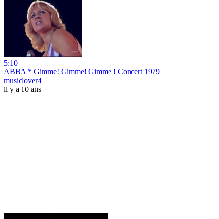
5:10
ABBA * Gimme! Gimme! Gimme ! Concert 1979
musiclover4
il y a 10 ans