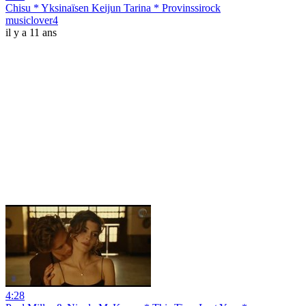
Chisu * Yksinaïsen Keijun Tarina * Provinssirock
musiclover4
il y a 11 ans
4:28