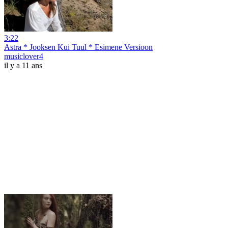
3:22
Astra * Jooksen Kui Tuul * Esimene Versioon
musiclover4
il y a 11 ans