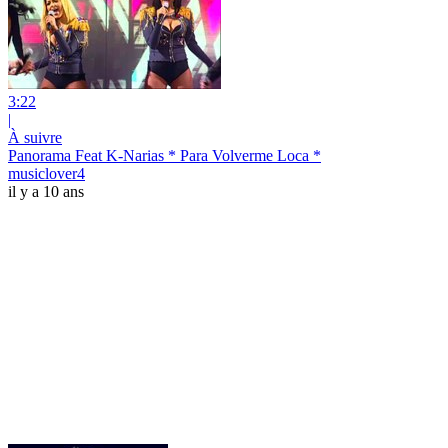
3:22
|
À suivre
Panorama Feat K-Narias * Para Volverme Loca *
musiclover4
il y a 10 ans