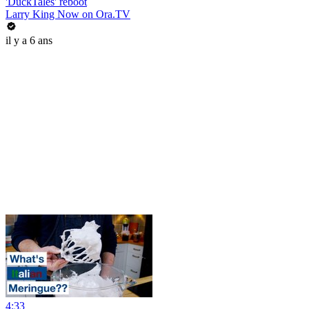
'DuckTales' reboot
Larry King Now on Ora.TV
il y a 6 ans
4:33