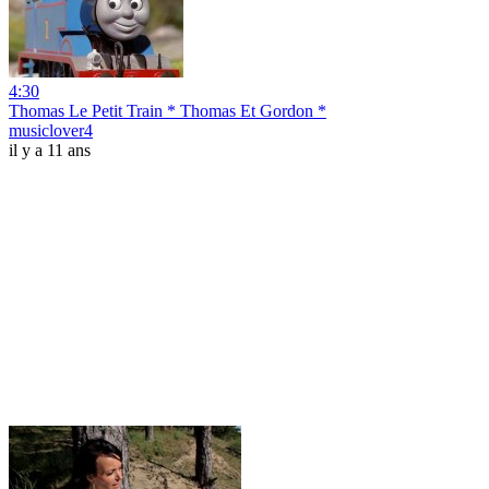
4:30
Thomas Le Petit Train * Thomas Et Gordon *
musiclover4
il y a 11 ans