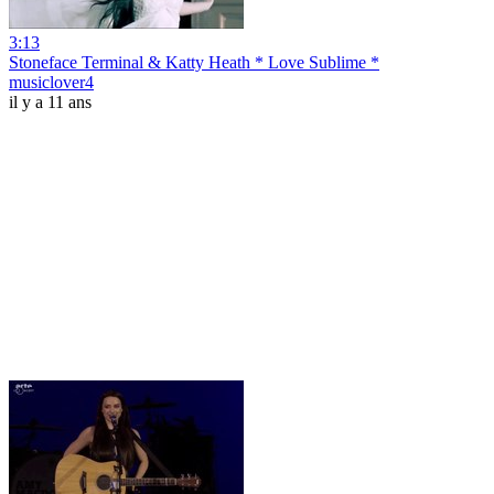
3:13
Stoneface Terminal & Katty Heath * Love Sublime *
musiclover4
il y a 11 ans