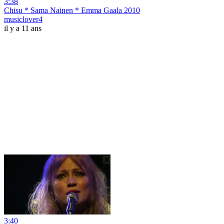
3:38
Chisu * Sama Nainen * Emma Gaala 2010
musiclover4
il y a 11 ans
3:40