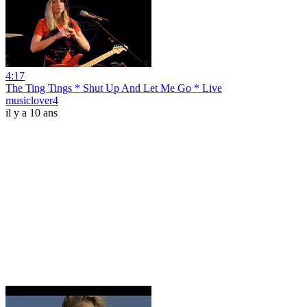
4:17
The Ting Tings * Shut Up And Let Me Go * Live
musiclover4
il y a 10 ans