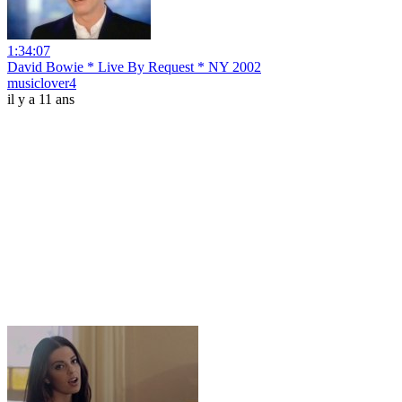
1:34:07
David Bowie * Live By Request * NY 2002
musiclover4
il y a 11 ans