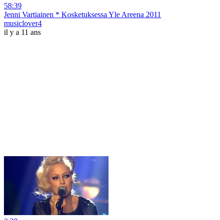
58:39
Jenni Vartiainen * Kosketuksessa Yle Areena 2011
musiclover4
il y a 11 ans