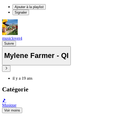
Ajouter à la playlist
Signaler
musiclover4
Suivre
Mylene Farmer - QI
il y a 19 ans
Catégorie
🎵
Musique
Voir moins