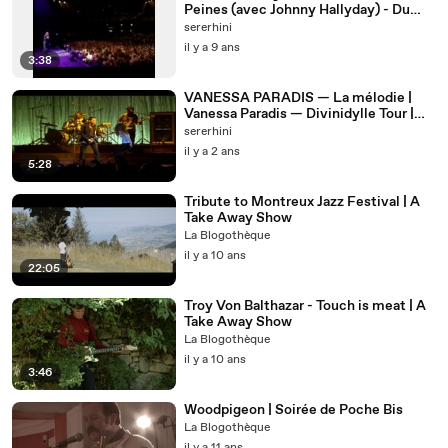
Peines (avec Johnny Hallyday) - Du
Temps Pour Toi - Live À L'Olympia de
sererhini
Paris - Av
il y a 9 ans
3:38
VANESSA PARADIS — La mélodie |
Vanessa Paradis — Divinidylle Tour |
(2008)
sererhini
il y a 2 ans
5:28
Tribute to Montreux Jazz Festival | A
Take Away Show
La Blogothèque
il y a 10 ans
22:05
Troy Von Balthazar - Touch is meat | A
Take Away Show
La Blogothèque
il y a 10 ans
3:46
Woodpigeon | Soirée de Poche Bis
La Blogothèque