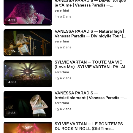
VANESSA PARADIS — Dis-lui toi que
je t'Aime | Vanessa Paradis —
Divinidylle Tour | (2008)
sererhini
il y a 2 ans
4:31
VANESSA PARADIS — Natural high |
Vanessa Paradis — Divinidylle Tour |
(2008)
sererhini
il y a 2 ans
3:15
SYLVIE VARTAN — TOUTE MA VIE
(Love Me) | SYLVIE VARTAN - PALAIS
DES CONGRÈS 2004
sererhini
il y a 2 ans
4:20
VANESSA PARADIS —
Irrésistiblement | Vanessa Paradis —
Divinidylle Tour | (2008)
sererhini
il y a 2 ans
2:23
SYLVIE VARTAN — LE BON TEMPS
DU ROCK'N' ROLL (Old Time