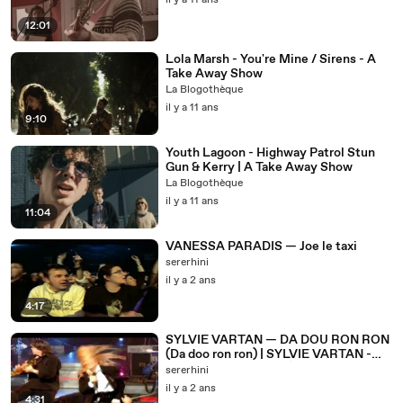
il y a 11 ans
12:01
Lola Marsh - You're Mine / Sirens - A
Take Away Show
La Blogothèque
il y a 11 ans
9:10
Youth Lagoon - Highway Patrol Stun
Gun & Kerry | A Take Away Show
La Blogothèque
il y a 11 ans
11:04
VANESSA PARADIS — Joe le taxi
sererhini
il y a 2 ans
4:17
SYLVIE VARTAN — DA DOU RON RON
(Da doo ron ron) | SYLVIE VARTAN -
PALAIS DES CONGRÈS 2004
sererhini
il y a 2 ans
4:31