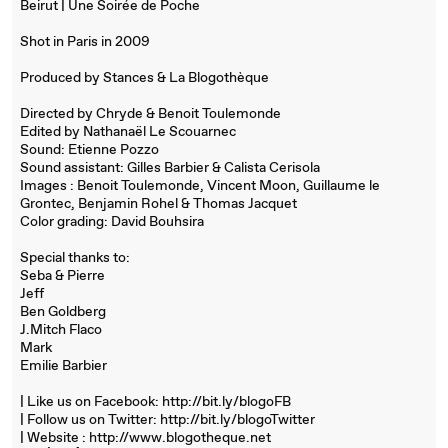
Beirut | Une Soirée de Poche
Shot in Paris in 2009
Produced by Stances & La Blogothèque
Directed by Chryde & Benoit Toulemonde
Edited by Nathanaël Le Scouarnec
Sound: Etienne Pozzo
Sound assistant: Gilles Barbier & Calista Cerisola
Images : Benoit Toulemonde, Vincent Moon, Guillaume le
Grontec, Benjamin Rohel & Thomas Jacquet
Color grading: David Bouhsira
Special thanks to:
Seba & Pierre
Jeff
Ben Goldberg
J.Mitch Flaco
Mark
Emilie Barbier
| Like us on Facebook: http://bit.ly/blogoFB
| Follow us on Twitter: http://bit.ly/blogoTwitter
| Website : http://www.blogotheque.net