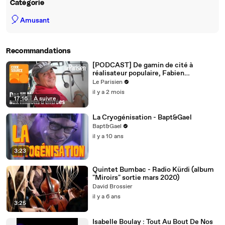
Catégorie
🎈
Amusant
Recommandations
[PODCAST] De gamin de cité à
réalisateur populaire, Fabien
Onteniente se livre
Le Parisien
il y a 2 mois
17:16
|
À suivre
La Cryogénisation - Bapt&Gael
Bapt&Gael
il y a 10 ans
3:23
Quintet Bumbac - Radio Kürdi (album
"Miroirs" sortie mars 2020)
David Brossier
il y a 6 ans
3:25
Isabelle Boulay : Tout Au Bout De Nos