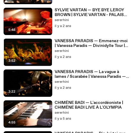
SYLVIE VARTAN — BYE BYE LEROY
BROWN | SYLVIE VARTAN - PALAIS
DES CONGRÈS 2004
sererhini
il y a 2 ans
5:45
VANESSA PARADIS — Emmenez-moi
| Vanessa Paradis — Divinidylle Tour |
(2008)
sererhini
il y a 2 ans
3:52
VANESSA PARADIS — La vague à
lames / Scarabée | Vanessa Paradis —
Divinidylle Tour | (2008)
sererhini
il y a 2 ans
3:22
CHIMÈNE BADI — L'accordéoniste |
CHIMÈNE BADI LIVE À L'OLYMPIA
sererhini
il y a 5 ans
4:55