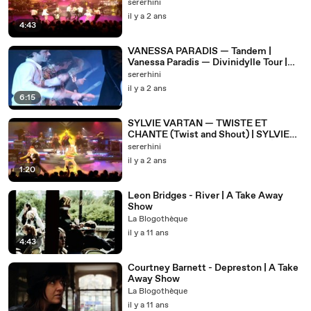
Rock'n'Roll) | SYLVIE VARTAN -
sererhini
PALAIS DES CONGRÈS 2004
il y a 2 ans
4:43
VANESSA PARADIS — Tandem |
Vanessa Paradis — Divinidylle Tour |
(2008)
sererhini
il y a 2 ans
6:15
SYLVIE VARTAN — TWISTE ET
CHANTE (Twist and Shout) | SYLVIE
VARTAN - PALAIS DES CONGRÈS
sererhini
2004
il y a 2 ans
1:20
Leon Bridges - River | A Take Away
Show
La Blogothèque
il y a 11 ans
4:43
Courtney Barnett - Depreston | A Take
Away Show
La Blogothèque
il y a 11 ans