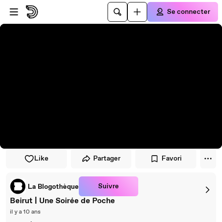
Passer au player
Passer au contenu principal
Se connecter
Like
Partager
Favori
Suivre
La Blogothèque
Beirut | Une Soirée de Poche
il y a 10 ans