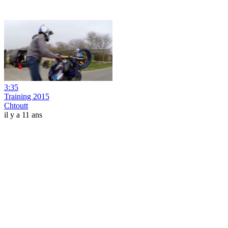
3:35
Training 2015
Chtoutt
il y a 11 ans