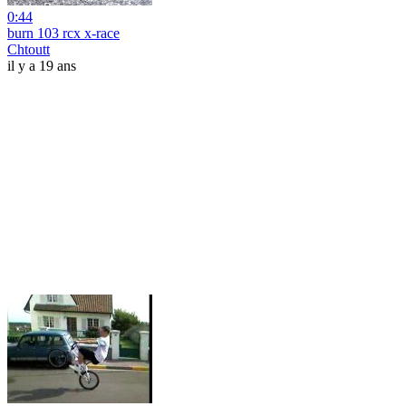
0:44
burn 103 rcx x-race
Chtoutt
il y a 19 ans