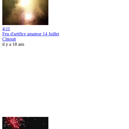
4:11
Feu d'artifice amateur 14 Juillet
Chtoutt
il y a 18 ans