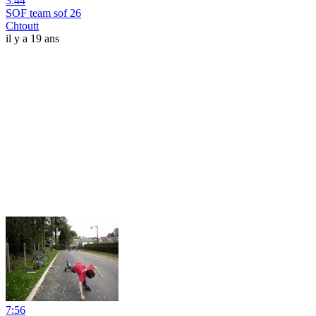
3:44
SOF team sof 26
Chtoutt
il y a 19 ans
7:56