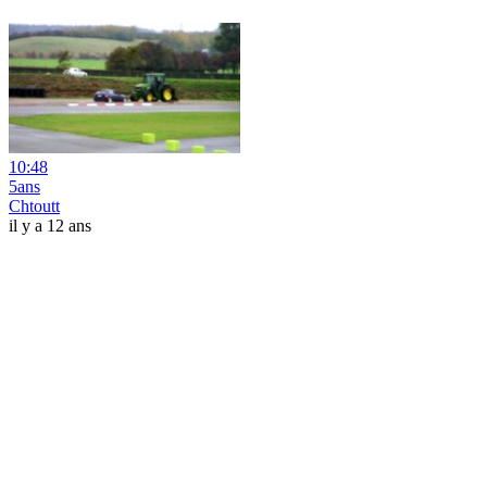
10:48
5ans
Chtoutt
il y a 12 ans