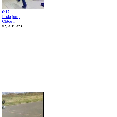
0:17
Ludo jump
Chtoutt
il y a 19 ans