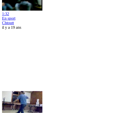
1:32
En sport
Chtoutt
il y a 19 ans