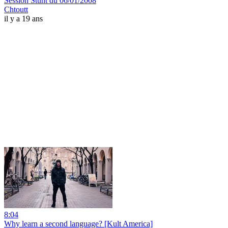
Session Stunt du 06/01/2008
Chtoutt
il y a 19 ans
8:04
Why learn a second language? [Kult America]