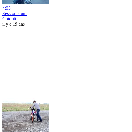
4:03
Session stunt
Chtoutt
il y a 19 ans