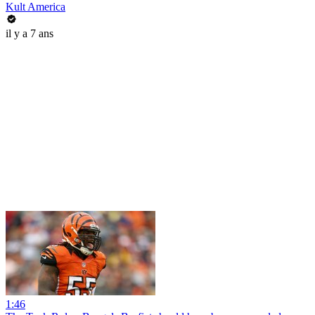
Kult America
il y a 7 ans
1:46