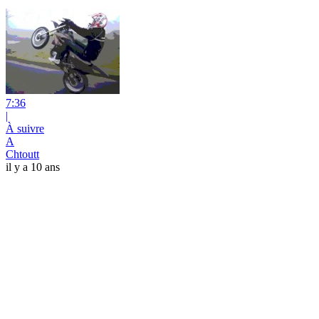
7:36
|
À suivre
A
Chtoutt
il y a 10 ans