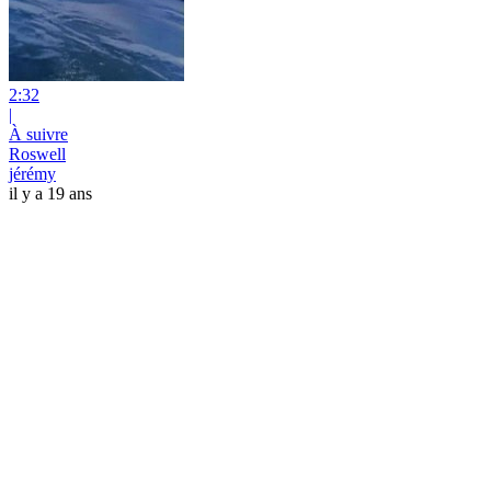
2:32
|
À suivre
Roswell
jérémy
il y a 19 ans