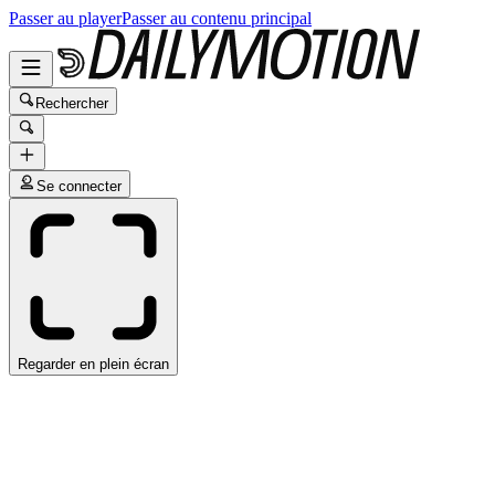
Passer au player
Passer au contenu principal
Rechercher
Se connecter
Regarder en plein écran