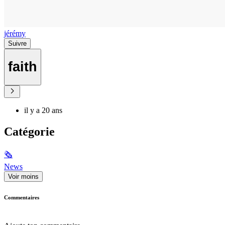
jérémy
Suivre
faith
il y a 20 ans
Catégorie
🗞
News
Voir moins
Commentaires