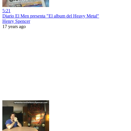
5:21
Diario El Men presenta "El album del Heavy Metal"
Henry Spencer
17 years ago