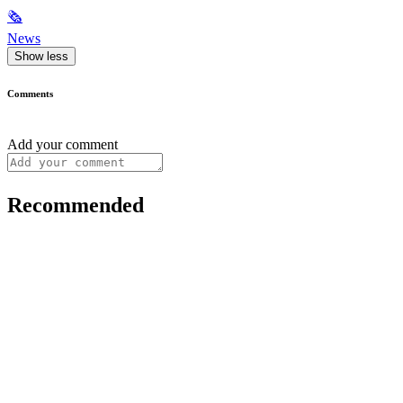
🗞
News
Show less
Comments
Add your comment
Recommended