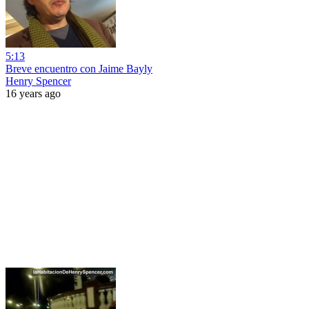
5:13
Breve encuentro con Jaime Bayly
Henry Spencer
16 years ago