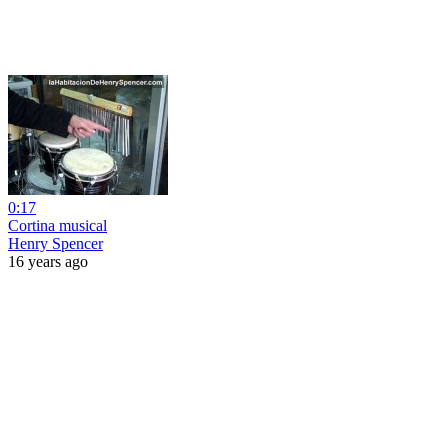
0:17
Cortina musical
Henry Spencer
16 years ago