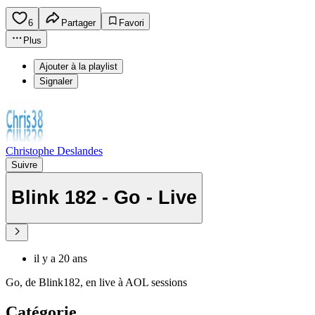
6
Partager
Favori
Plus
Ajouter à la playlist
Signaler
Christophe Deslandes
Suivre
Blink 182 - Go - Live
il y a 20 ans
Go, de Blink182, en live à AOL sessions
Catégorie