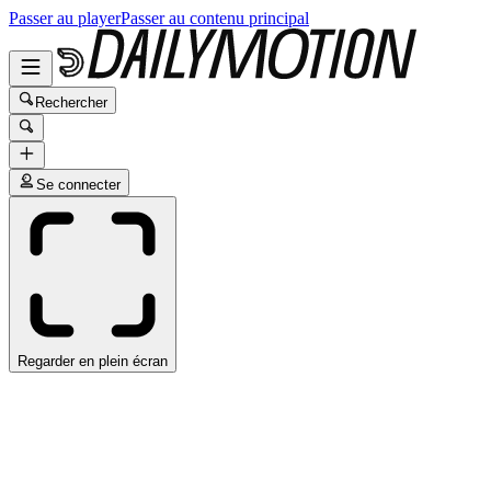
Passer au player
Passer au contenu principal
Rechercher
Se connecter
Regarder en plein écran