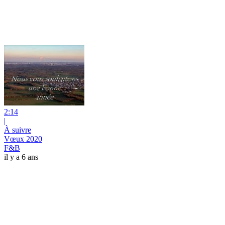
2:14
|
À suivre
Vœux 2020
F&B
il y a 6 ans