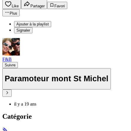
Like
Partager
Favori
Plus
Ajouter à la playlist
Signaler
F&B
Suivre
Paramoteur mont St Michel
il y a 19 ans
Catégorie
🗞