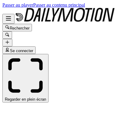
Passer au player
Passer au contenu principal
Rechercher
Se connecter
Regarder en plein écran