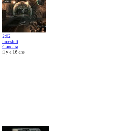
2:02
timeshift
Gandara
il y a 16 ans