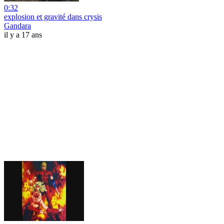
0:32
explosion et gravité dans crysis
Gandara
il y a 17 ans