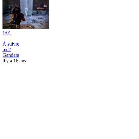
1:01
|
À suivre
me2
Gandara
il y a 16 ans