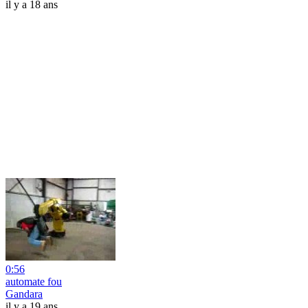
il y a 18 ans
0:56
automate fou
Gandara
il y a 19 ans