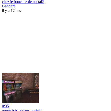
chez le bouchez de postal2
Gandara
il y a 17 ans
0:35
qques loisirs dans postal2