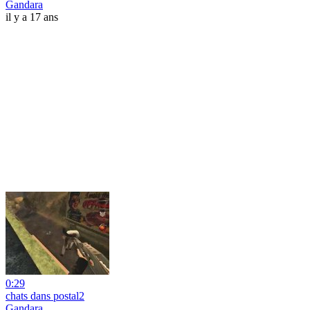
Gandara
il y a 17 ans
0:29
chats dans postal2
Gandara