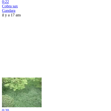
0:22
Cobra sax
Gandara
il y a 17 ans
0:20