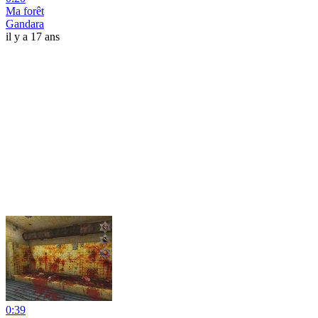
Ma forêt
Gandara
il y a 17 ans
0:39