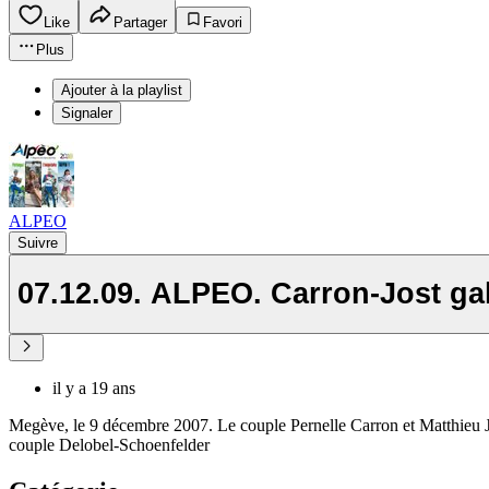
Like
Partager
Favori
Plus
Ajouter à la playlist
Signaler
ALPEO
Suivre
07.12.09. ALPEO. Carron-Jost g
il y a 19 ans
Megève, le 9 décembre 2007. Le couple Pernelle Carron et Matthieu Jo
couple Delobel-Schoenfelder