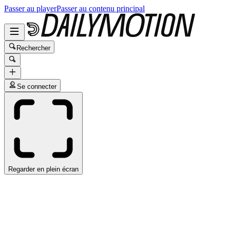
Passer au player
Passer au contenu principal
Rechercher
Se connecter
Regarder en plein écran