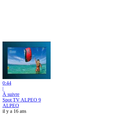
0:44
|
À suivre
Spot TV ALPEO 9
ALPEO
il y a 16 ans