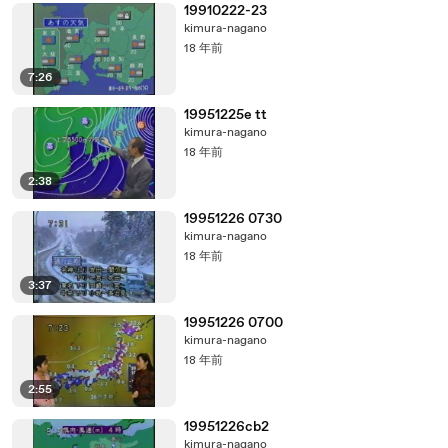
19910222-23
kimura-nagano
18 年前
7:26
19951225e tt
kimura-nagano
18 年前
2:38
19951226 0730
kimura-nagano
18 年前
3:37
19951226 0700
kimura-nagano
18 年前
2:55
19951226cb2
kimura-nagano