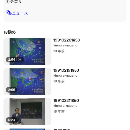
カテゴリ
🗞
ニュース
お勧め
199102201853
kimura-nagano
18 年前
2:54
|
次
199102191853
kimura-nagano
18 年前
2:55
199102211850
kimura-nagano
18 年前
5:24