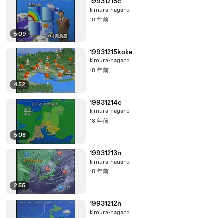
19931215c
kimura-nagano
18 年前
5:09
19931215koke
kimura-nagano
18 年前
4:52
19931214c
kimura-nagano
18 年前
5:08
19931213n
kimura-nagano
18 年前
2:55
19931212n
kimura-nagano