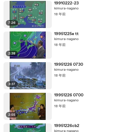
19910222-23
kimura-nagano
18 年前
7:26
19951225e tt
kimura-nagano
18 年前
2:38
19951226 0730
kimura-nagano
18 年前
3:37
19951226 0700
kimura-nagano
18 年前
2:55
19951226cb2
kimura-nagano