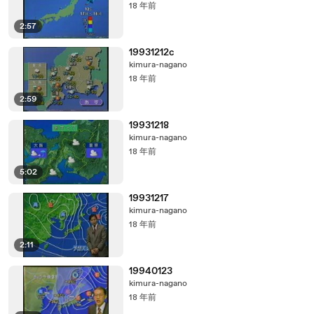
18 年前
2:57
19931212c
kimura-nagano
18 年前
2:59
19931218
kimura-nagano
18 年前
5:02
19931217
kimura-nagano
18 年前
2:11
19940123
kimura-nagano
18 年前