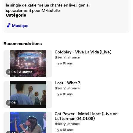
le single de katie melua chante en live ! genial!
specialement pour M-Estelle
Catégorie
🎵
Musique
Recommandations
Coldplay - Viva La Vida (Live)
thierry lafrance
il y a 18 ans
4:04
|
À suivre
Lost - What ?
thierry lafrance
il y a 18 ans
2:08
Cat Power - Metal Heart (Live on
Letterman 04.01.08)
thierry lafrance
il y a 18 ans