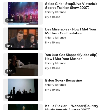
Spice Girls - Stop(Live Victoria's
Secret Fashion Show 2007)
thierry lafrance
il y a 19 ans
3:56
Les Miserables - How I Met Your
Mother - Confrontation
thierry lafrance
il y a 19 ans
1:46
You Just Got Slapped (video clip) -
How I Met Your Mother
thierry lafrance
il y a 19 ans
1:53
Balou Goya - Becassine
thierry lafrance
il y a 19 ans
1:46
Kellie Pickler - I Wonder (Country