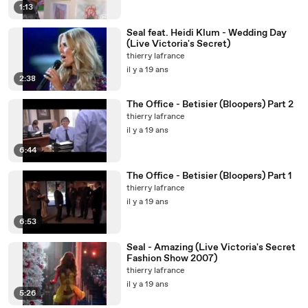
1:13
Seal feat. Heidi Klum - Wedding Day
(Live Victoria's Secret)
thierry lafrance
il y a 19 ans
2:38
The Office - Betisier (Bloopers) Part 2
thierry lafrance
il y a 19 ans
6:44
The Office - Betisier (Bloopers) Part 1
thierry lafrance
il y a 19 ans
6:53
Seal - Amazing (Live Victoria's Secret
Fashion Show 2007)
thierry lafrance
il y a 19 ans
5:26