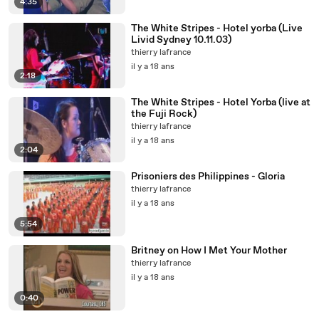
4:35
The White Stripes - Hotel yorba (Live
Livid Sydney 10.11.03)
thierry lafrance
il y a 18 ans
2:18
The White Stripes - Hotel Yorba (live at
the Fuji Rock)
thierry lafrance
il y a 18 ans
2:04
Prisoniers des Philippines - Gloria
thierry lafrance
il y a 18 ans
5:54
Britney on How I Met Your Mother
thierry lafrance
il y a 18 ans
0:40