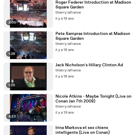
Roger Federer Introduction at Madison
Square Garden
thierry lafrance
il y a 18 ans
2:05
Pete Sampras Introduction at Madison
Square Garden
thierry lafrance
il y a 18 ans
1:28
Jack Nicholson's Hillary Clinton Ad
thierry lafrance
il y a 18 ans
1:25
Nicole Atkins - Maybe Tonight (Live on
Conan Jan 7th 2008)
thierry lafrance
il y a 19 ans
4:23
Irina Markova et ses chiens
intelligents (Live on Conan)