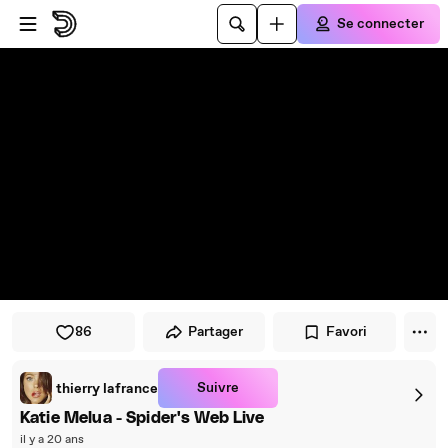
Passer au player
Passer au contenu principal
Se connecter
86
Partager
Favori
Suivre
thierry lafrance
Katie Melua - Spider's Web Live
il y a 20 ans