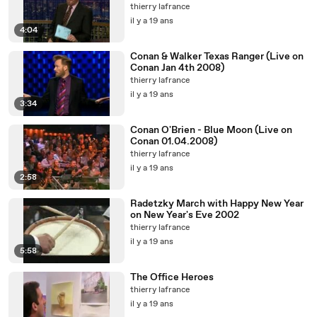
thierry lafrance
il y a 19 ans
4:04
Conan & Walker Texas Ranger (Live on
Conan Jan 4th 2008)
thierry lafrance
il y a 19 ans
3:34
Conan O'Brien - Blue Moon (Live on
Conan 01.04.2008)
thierry lafrance
il y a 19 ans
2:58
Radetzky March with Happy New Year
on New Year's Eve 2002
thierry lafrance
il y a 19 ans
5:58
The Office Heroes
thierry lafrance
il y a 19 ans