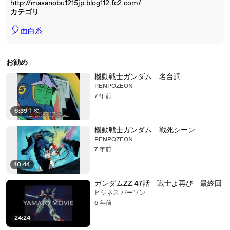
http://masanobu1215jp.blog112.fc2.com/
カテゴリ
🎈
面白系
お勧め
機動戦士ガンダム 名台詞
RENPOZEON
7 年前
6:39
|
次
機動戦士ガンダム 戦死シーン
RENPOZEON
7 年前
10:44
ガンダムZZ 47話 戦士よ再び 最終回
ビジネス パーソン
6 年前
24:24