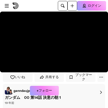
プレイヤーにスキップ
メインコンテンツにスキップ
ログイン
ブックマー
いいね
共有する
ク
+フォロー
ganndaujp
ガンダム 00 第14話 決意の朝 1
19 年前