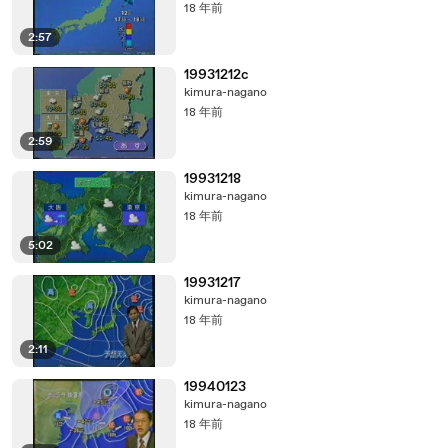
18 年前
2:57
19931212c
kimura-nagano
18 年前
2:59
19931218
kimura-nagano
18 年前
5:02
19931217
kimura-nagano
18 年前
2:11
19940123
kimura-nagano
18 年前