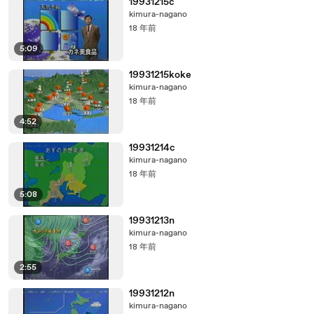
19931215c
kimura-nagano
18 年前
5:09
19931215koke
kimura-nagano
18 年前
4:52
19931214c
kimura-nagano
18 年前
5:08
19931213n
kimura-nagano
18 年前
2:55
19931212n
kimura-nagano