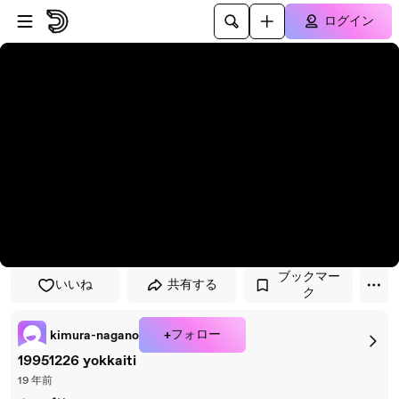
プレイヤーにスキップ
メインコンテンツにスキップ
ログイン
ブックマー
いいね
共有する
ク
+フォロー
kimura-nagano
19951226 yokkaiti
19 年前