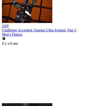
3:09
Challenge Accepted: Spartan Ultra Iceland, Part 3
Men's Fitness
il y a 8 ans