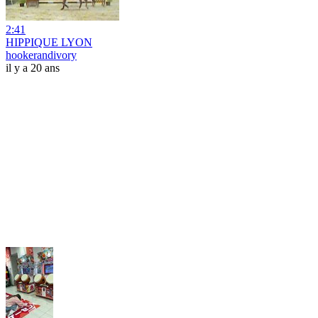
2:41
HIPPIQUE LYON
hookerandivory
il y a 20 ans