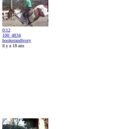
0:12
100_4834
hookerandivory
il y a 18 ans