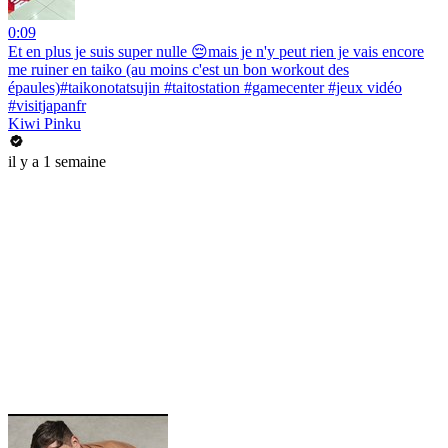
0:09
Et en plus je suis super nulle 😔mais je n'y peut rien je vais encore
me ruiner en taiko (au moins c'est un bon workout des
épaules)#taikonotatsujin #taitostation #gamecenter #jeux vidéo
#visitjapanfr
Kiwi Pinku
il y a 1 semaine