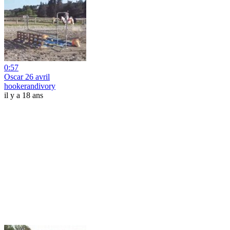
0:57
Oscar 26 avril
hookerandivory
il y a 18 ans