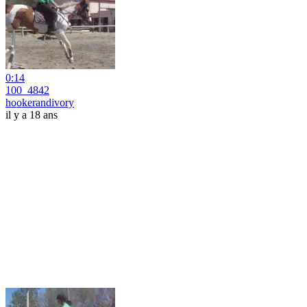
0:14
100_4842
hookerandivory
il y a 18 ans