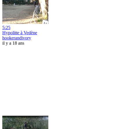
5:25
Hypolitte à Vedène
hookerandivory
il y a 18 ans