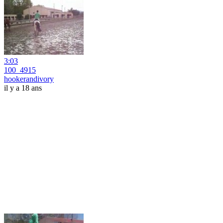
3:03
100_4915
hookerandivory
il y a 18 ans