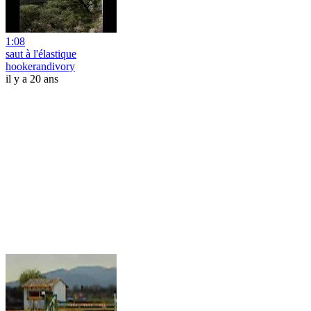
1:08
saut à l'élastique
hookerandivory
il y a 20 ans