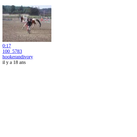
0:17
100_5783
hookerandivory
il y a 18 ans