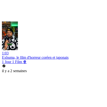
1:03
Exhuma, le film d'horreur coréen et japonais
1 Jour 1 Film 🍿
il y a 2 semaines