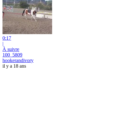
0:17
|
À suivre
100_5809
hookerandivory
il y a 18 ans