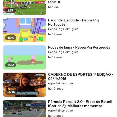
BRASIL 2026 - OITAVAS DE FINAL -
Lance!
JOGO 2
há 1 dia
2:57
Esconde-Esconde - Peppa Pig
Português
Peppa Pig Português
há 11 anos
5:00
Poças de lama - Peppa Pig Português
Peppa Pig Português
há 11 anos
4:30
CADERNO DE ESPORTES 1° EDIÇÃO -
08/11/2016
esporteinterativo
há 10 anos
55:16
Fórmula Renault 2.0 - Etapa de Estoril
(Corrida 2): Melhores momentos
esporteinterativo
há 10 anos