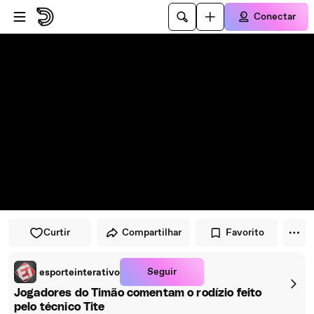
Pular para o player
Ir para o conteúdo principal
Conectar
Curtir
Compartilhar
Favorito
Seguir
esporteinterativo
Jogadores do Timão comentam o rodízio feito
pelo técnico Tite