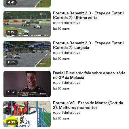
4:41
Fórmula Renault 2.0 - Etapa de Estoril
(Corrida 2): Última volta
esporteinterativo
há 10 anos
2:06
Fórmula Renault 2.0 - Etapa de Estoril
(Corrida 2): Largada
esporteinterativo
há 10 anos
0:59
Daniel Ricciardo fala sobre a sua vitória
no GP da Malásia
esporteinterativo
há 10 anos
1:02
Fórmula V8 - Etapa de Monza (Corrida
2): Melhores momentos
esporteinterativo
há 10 anos
4:39