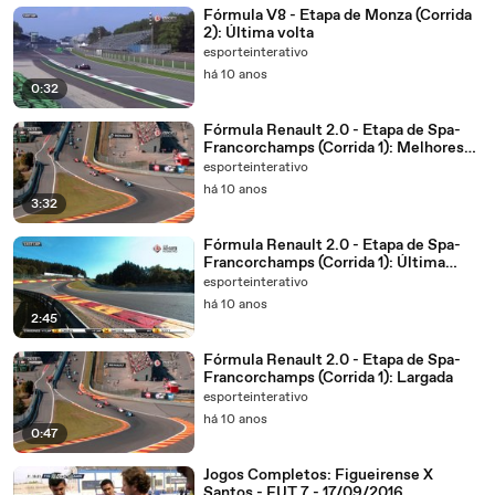
Fórmula V8 - Etapa de Monza (Corrida
2): Última volta
esporteinterativo
há 10 anos
0:32
Fórmula Renault 2.0 - Etapa de Spa-
Francorchamps (Corrida 1): Melhores
momentos
esporteinterativo
há 10 anos
3:32
Fórmula Renault 2.0 - Etapa de Spa-
Francorchamps (Corrida 1): Última
volta
esporteinterativo
há 10 anos
2:45
Fórmula Renault 2.0 - Etapa de Spa-
Francorchamps (Corrida 1): Largada
esporteinterativo
há 10 anos
0:47
Jogos Completos: Figueirense X
Santos - FUT 7 - 17/09/2016