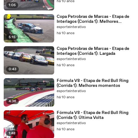
há 10 anos
1:05
Copa Petrobras de Marcas - Etapa de
Interlagos (Corrida 1): Melhores
momentos
esporteinterativo
há 10 anos
5:15
Copa Petrobras de Marcas - Etapa de
Interlagos (Corrida 1): Largada
esporteinterativo
há 10 anos
0:43
Fórmula V8 - Etapa de Red Bull Ring
(Corrida 1): Melhores momentos
esporteinterativo
há 10 anos
4:36
Fórmula V8 - Etapa de Red Bull Ring
(Corrida 1): Última Volta
esporteinterativo
há 10 anos
1:48