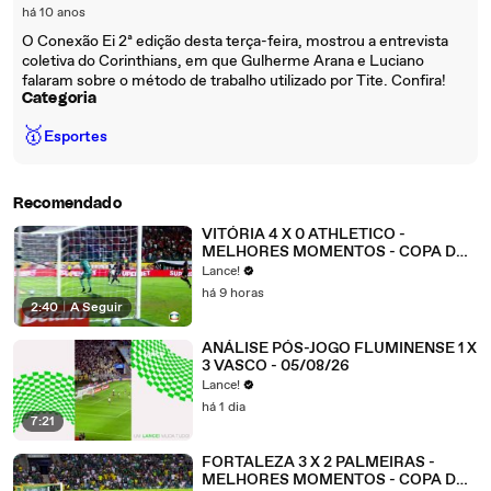
há 10 anos
O Conexão Ei 2ª edição desta terça-feira, mostrou a entrevista
coletiva do Corinthians, em que Gulherme Arana e Luciano
falaram sobre o método de trabalho utilizado por Tite. Confira!
Categoria
🥇
Esportes
Recomendado
VITÓRIA 4 X 0 ATHLETICO -
MELHORES MOMENTOS - COPA DO
BRASIL 2026 - OITAVAS DE FINAL -
Lance!
JOGO 2
há 9 horas
2:40
|
A Seguir
ANÁLISE PÓS-JOGO FLUMINENSE 1 X
3 VASCO - 05/08/26
Lance!
há 1 dia
7:21
FORTALEZA 3 X 2 PALMEIRAS -
MELHORES MOMENTOS - COPA DO