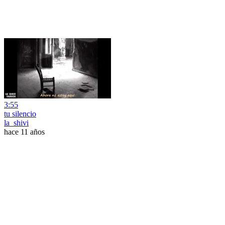
3:55
tu silencio
la_shivi
hace 11 años