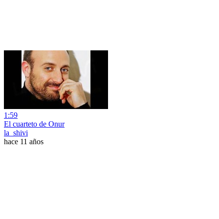
1:59
El cuarteto de Onur
la_shivi
hace 11 años