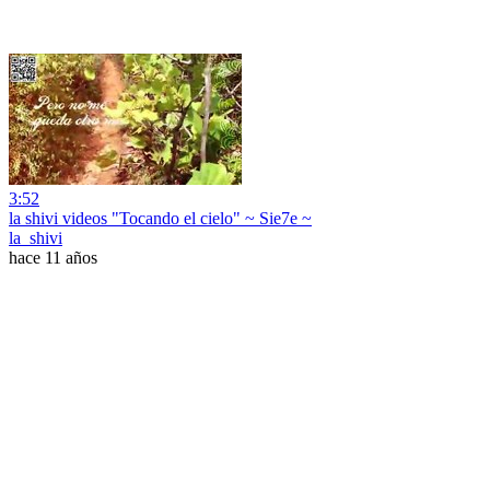
3:52
la shivi videos "Tocando el cielo" ~ Sie7e ~
la_shivi
hace 11 años