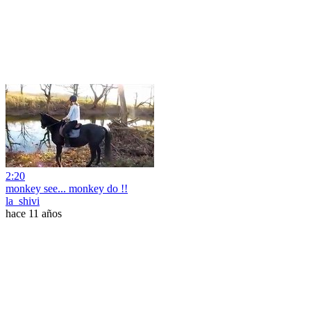
2:20
monkey see... monkey do !!
la_shivi
hace 11 años