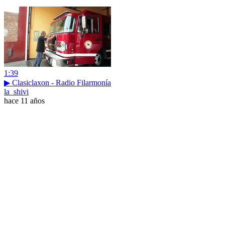
1:39
▶ Clasiclaxon - Radio Filarmonía
la_shivi
hace 11 años