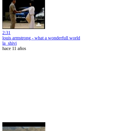
2:31
louis armstrong - what a wonderfull world
la_shivi
hace 11 años