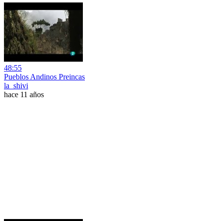
48:55
Pueblos Andinos Preincas
la_shivi
hace 11 años