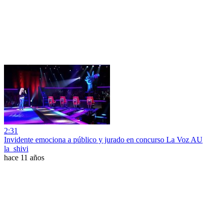
2:31
Invidente emociona a público y jurado en concurso La Voz AU
la_shivi
hace 11 años