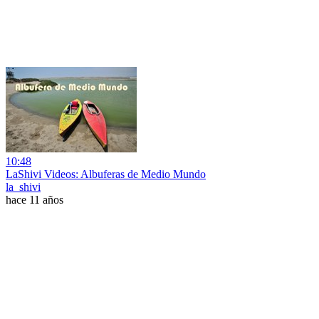
10:48
LaShivi Videos: Albuferas de Medio Mundo
la_shivi
hace 11 años