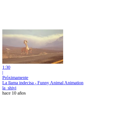
1:30
|
Próximamente
La llama indecisa - Funny Animal Animation
la_shivi
hace 10 años