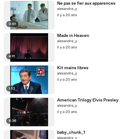
Ne pas se fier aux apparences
alexandre_y
il y a 20 ans
0:51
Made in Heaven
alexandre_y
il y a 20 ans
4:11
Kit mains libres
alexandre_y
il y a 20 ans
1:13
American Trilogy Elvis Presley
alexandre_y
il y a 20 ans
8:36
baby_chunk_1
alexandre_y