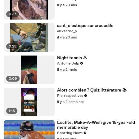
il y a 20 ans
0:37
saut_elastique sur crocodile
alexandre_y
il y a 20 ans
0:23
Night tennis 🎾
Antoine Delp
il y a 2 mois
0:09
Alors combien ? Quiz littérature 📚
Pierrespectives
il y a 2 semaines
1:15
Lochte, Make-A-Wish give 15-year-old
memorable day
Sporting News