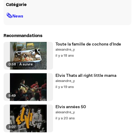
Catégorie
🗞
News
Recommandations
Toute la famille de cochons d'Inde
alexandre_y
il y a 18 ans
0:58
|
À suivre
Elvis Thats all right little mama
alexandre_y
il y a 19 ans
5:49
Elvis années 50
alexandre_y
il y a 20 ans
3:07