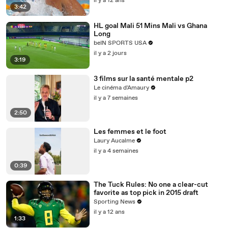
il y a 12 ans
3:42
HL goal Mali 51 Mins Mali vs Ghana
Long
beIN SPORTS USA
il y a 2 jours
3:19
3 films sur la santé mentale p2
Le cinéma d'Amaury
il y a 7 semaines
2:50
Les femmes et le foot
Laury Aucalme
il y a 4 semaines
0:39
The Tuck Rules: No one a clear-cut
favorite as top pick in 2015 draft
Sporting News
il y a 12 ans
1:33