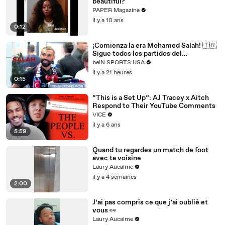
beautiful?
PAPER Magazine
il y a 10 ans
0:12
¡Comienza la era Mohamed Salah! 🇹🇷
Sigue todos los partidos del
Trabzonspor por beIN SPORTS
beIN SPORTS USA
il y a 21 heures
0:15
“This is a Set Up”: AJ Tracey x Aitch
Respond to Their YouTube Comments
VICE
il y a 6 ans
5:59
Quand tu regardes un match de foot
avec ta voisine
Laury Aucalme
il y a 4 semaines
2:00
J’ai pas compris ce que j’ai oublié et
vous 👀
Laury Aucalme