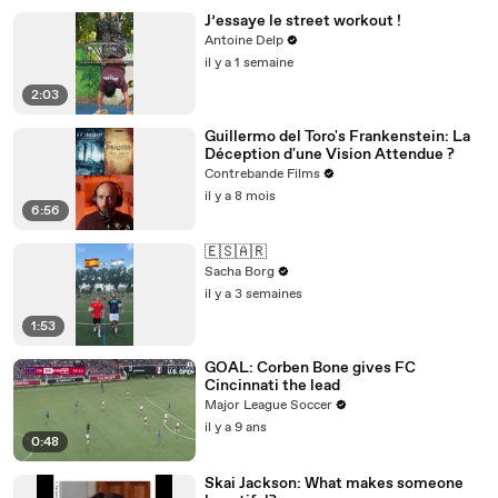
J’essaye le street workout !
Antoine Delp
il y a 1 semaine
2:03
Guillermo del Toro's Frankenstein: La
Déception d'une Vision Attendue ?
Contrebande Films
il y a 8 mois
6:56
🇪🇸🇦🇷
Sacha Borg
il y a 3 semaines
1:53
GOAL: Corben Bone gives FC
Cincinnati the lead
Major League Soccer
il y a 9 ans
0:48
Skai Jackson: What makes someone