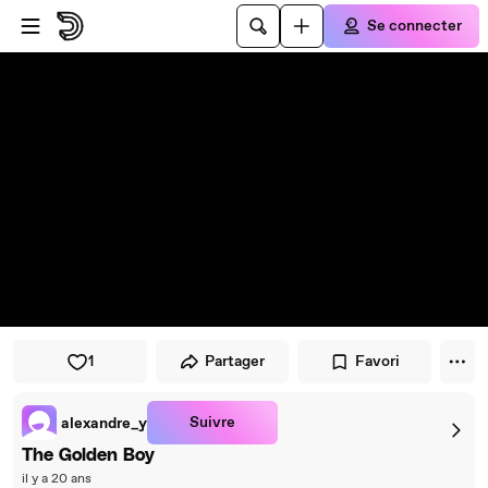
Passer au player
Passer au contenu principal
Se connecter
1
Partager
Favori
Suivre
alexandre_y
The Golden Boy
il y a 20 ans